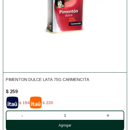
PIMENTON DULCE LATA 75G CARMENCITA
$
259
194
220
$
$
-
+