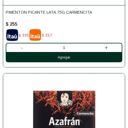
PIMENTON PICANTE LATA 75G CARMENCITA
$
255
191
217
$
$
-
+