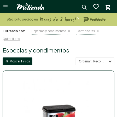

close
Filtrando por:
Especias y condimentos
Carmencitas
Quitar filtros
Especias y condimentos
Recomendados