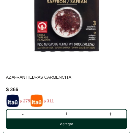
AZAFRÁN HEBRAS CARMENCITA
$
366
275
311
$
$
-
+