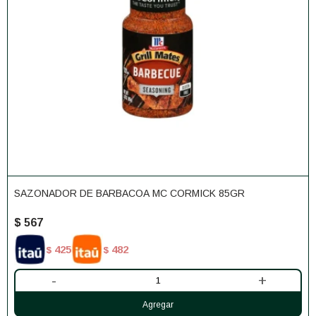
SAZONADOR DE BARBACOA MC CORMICK 85GR
$
567
425
482
$
$
-
+