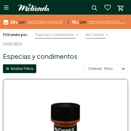

close
Filtrando por:
Especias y condimentos
McCormick
Quitar filtros
Especias y condimentos
Recomendados