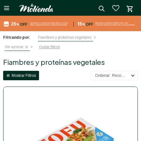

close
Filtrando por:
Fiambres y proteínas vegetales
Sin azúcar:
si
Quitar filtros
Fiambres y proteínas vegetales
Recomendados