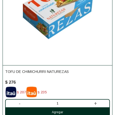
TOFU DE CHIMICHURRI NATUREZAS
$
276
207
235
$
$
-
+