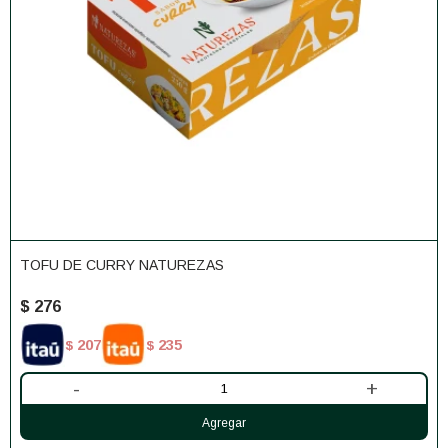
TOFU DE CURRY NATUREZAS
$
276
207
235
$
$
-
+