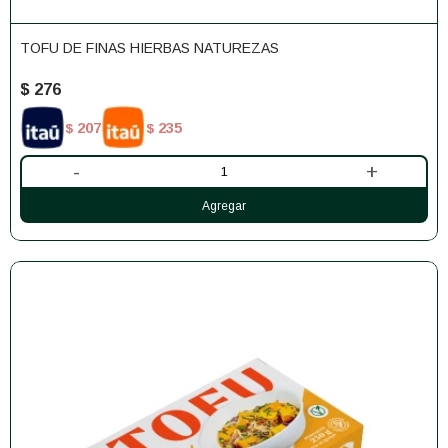
TOFU DE FINAS HIERBAS NATUREZAS
$
276
207
235
$
$
-
+