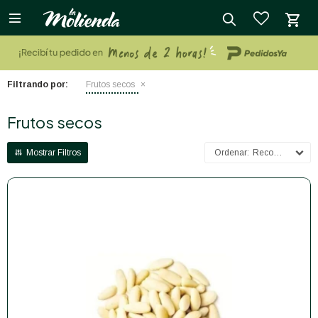

close
Filtrando por:
Frutos secos
Frutos secos
Recomendados