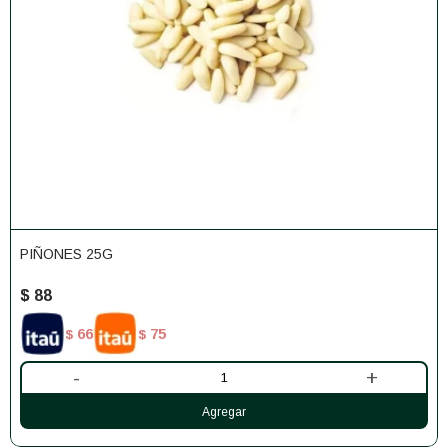
PIÑONES 25G
$
88
66
75
$
$
-
+