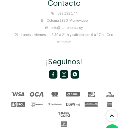
Contacto
099 132 177
Colonia 1870, Montevideo
info@lamolienda.uy
Lunes a viernes de 8:30 a 21 h y sábados de 9 a 17 h. ¡Con
cafetería!
¡Seguinos!


