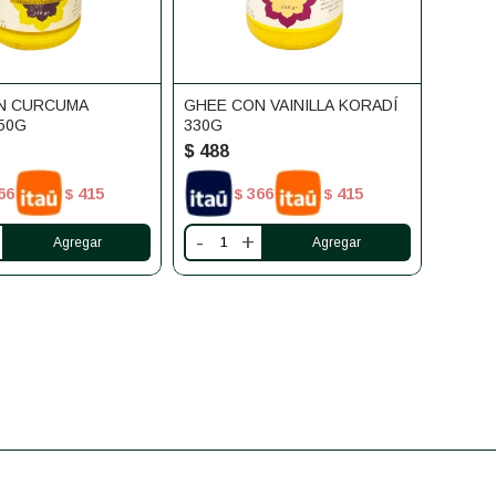
N CURCUMA
GHEE CON VAINILLA KORADÍ
50G
330G
$
488
66
415
366
415
$
$
$
-
+