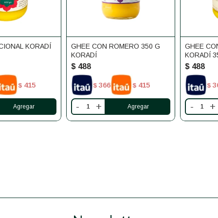
CIONAL KORADÍ
GHEE CON ROMERO 350 G
GHEE CO
KORADÍ
KORADÍ 3
$
488
$
488
415
366
415
3
$
$
$
$
-
+
-
+