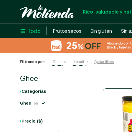
Rico, saludable y nat
store
close
local_shipping
Todo

Frutos secos
Sin gluten
Sin a
credit_card
help
Filtrando por:
Ghee
Koradí
Quitar filtros
Ghee
Categorías
Ghee
(4)
Precio
($)