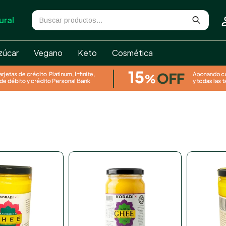
ural
zúcar
Vegano
Keto
Cosmética