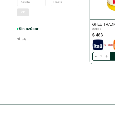
OK
GHEE TRADI
Sin azúcar
330G
$
488
si
(4)
366
$
-
+