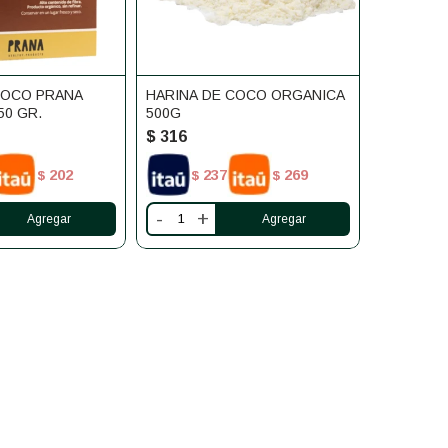
COCO PRANA
HARINA DE COCO ORGANICA
50 GR.
500G
$
316
202
237
269
$
$
$
-
+