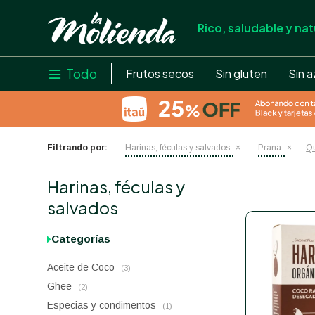
Rico, saludable y nat
store
close
local_shipping
Todo

Frutos secos
Sin gluten
Sin a
credit_card
help
Filtrando por:
Harinas, féculas y salvados
Prana
Qu
Harinas, féculas y
salvados
Categorías
Aceite de Coco
(3)
Ghee
(2)
Especias y condimentos
(1)