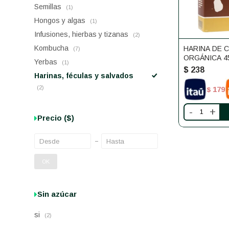
Semillas
(1)
Hongos y algas
(1)
Infusiones, hierbas y tizanas
(2)
Kombucha
HARINA DE 
(7)
ORGÁNICA 4
Yerbas
(1)
$
238
Harinas, féculas y salvados
(2)
179
$
-
+
Precio
($)
OK
Sin azúcar
si
(2)