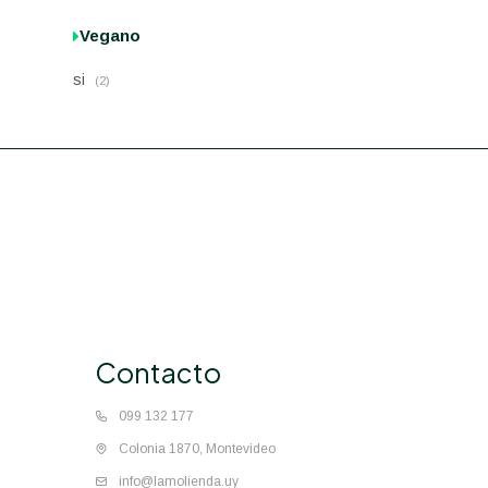
Vegano
si
(2)
Contacto
099 132 177
Colonia 1870, Montevideo
info@lamolienda.uy