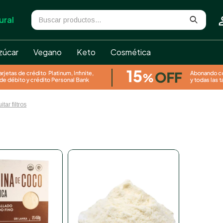
ural
zúcar
Vegano
Keto
Cosmética
itar filtros