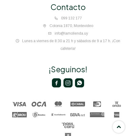
Contacto
099 132 177
Colonia 1870, Montevideo
info@lamolienda.uy
Lunes a viernes de 8:30 a 21 h y sábados de 9 a 17 h. ¡Con
cafetería!
¡Seguinos!


