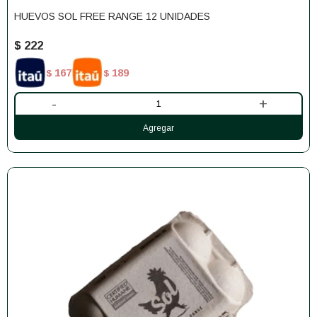
HUEVOS SOL FREE RANGE 12 UNIDADES
$
222
167
189
$
$
-
+