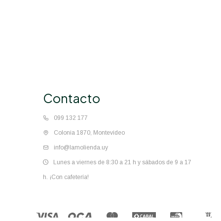
Contacto
099 132 177
Colonia 1870, Montevideo
info@lamolienda.uy
Lunes a viernes de 8:30 a 21 h y sábados de 9 a 17
h. ¡Con cafetería!