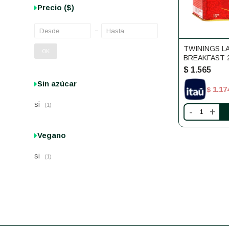
Precio
($)
TWININGS L
OK
BREAKFAST 
$
1.565
Sin azúcar
1.17
$
si
(1)
-
+
Vegano
si
(1)