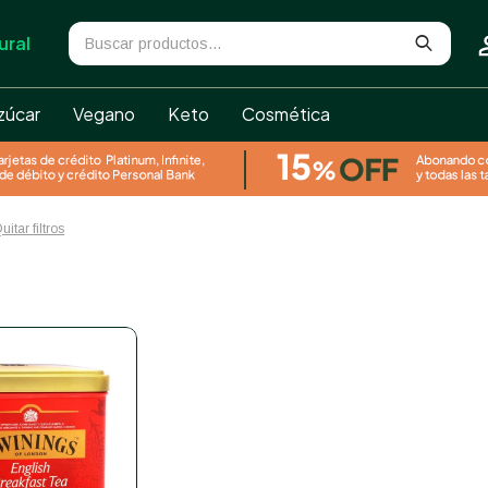
ural
zúcar
Vegano
Keto
Cosmética
uitar filtros