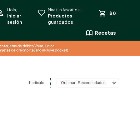
$
0
Recetas
1 artículo
Recomendados