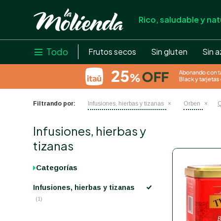
Rico, saludable y nat
store
close
local_shipping
Todo

Frutos secos
Sin gluten
Sin a
credit_card
help
Filtrando por:
Infusiones, hierbas y tizanas
Orben
Q
Infusiones, hierbas y
tizanas
Categorías
Infusiones, hierbas y tizanas
(1)