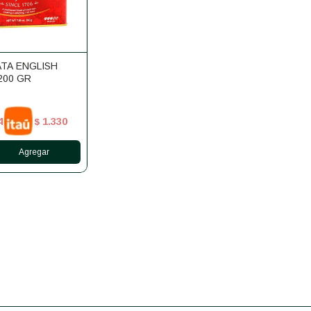
ATA ENGLISH
200 GR
4
1.330
$