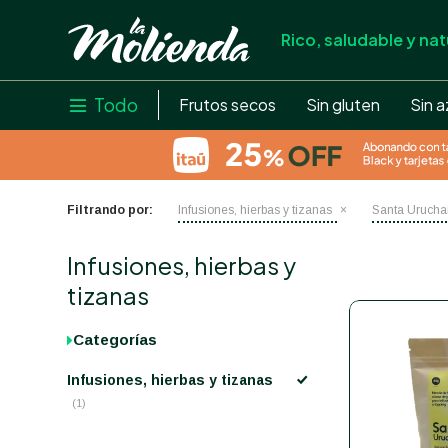
Rico, saludable y nat
store
close
local_shipping
Todo

Frutos secos
Sin gluten
Sin a
credit_card
help
Filtrando por:
Infusiones, hierbas y tizanas
Santa Urucha
Infusiones, hierbas y
tizanas
Categorías
Infusiones, hierbas y tizanas
(1)