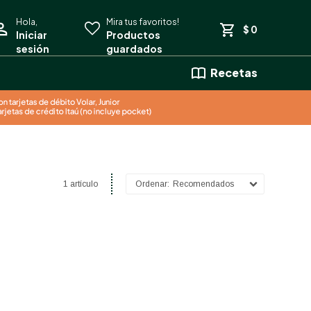
$
0
Recetas
1 artículo
Recomendados