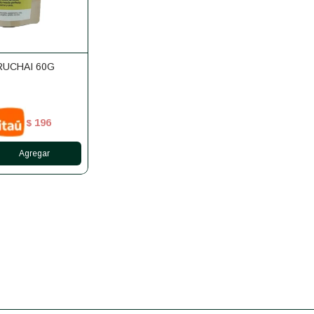
RUCHAI 60G
196
$