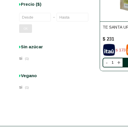
Precio
($)
TE SANTA U
OK
$
231
Sin azúcar
173
$
si
(1)
-
+
Vegano
si
(1)