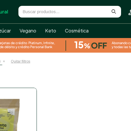
ural
zúcar
Vegano
Keto
Cosmética
i
Quitar filtros