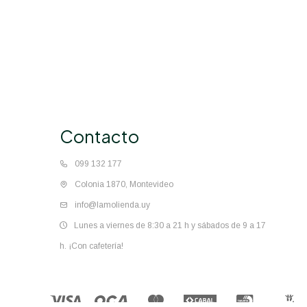
Contacto
099 132 177
Colonia 1870, Montevideo
info@lamolienda.uy
Lunes a viernes de 8:30 a 21 h y sábados de 9 a 17
h. ¡Con cafetería!