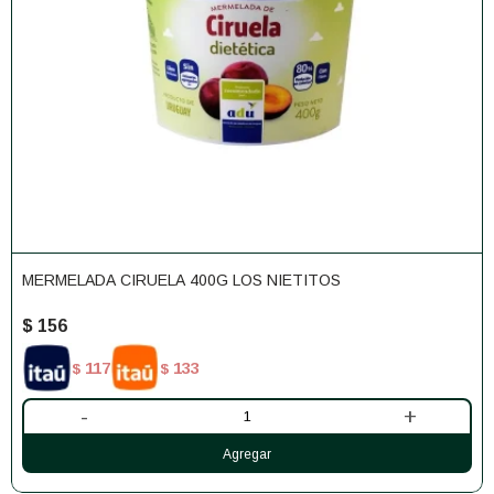
MERMELADA CIRUELA 400G LOS NIETITOS
$
156
117
133
$
$
-
+