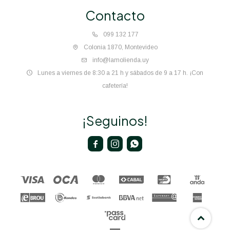
Contacto
099 132 177
Colonia 1870, Montevideo
info@lamolienda.uy
Lunes a viernes de 8:30 a 21 h y sábados de 9 a 17 h. ¡Con
cafetería!
¡Seguinos!


