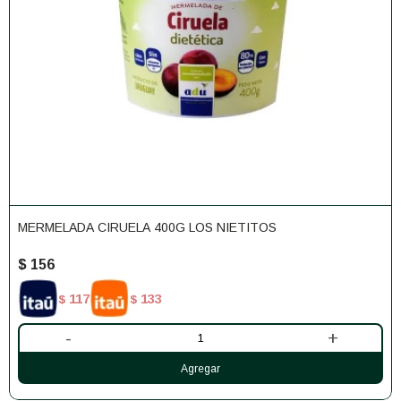
MERMELADA CIRUELA 400G LOS NIETITOS
$
156
117
133
$
$
-
+