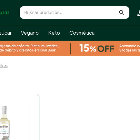
ural
zúcar
Vegano
Keto
Cosmética
iltros