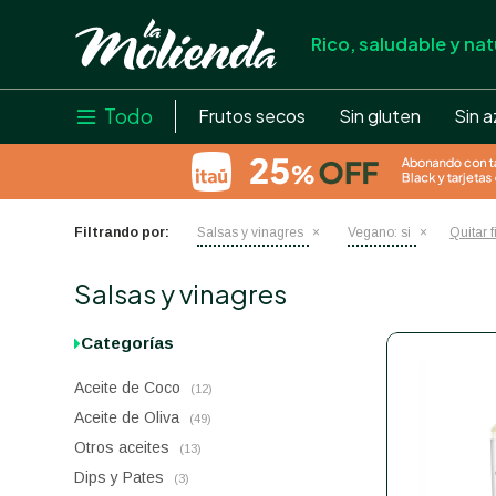
Rico, saludable y nat
store
close
local_shipping
Todo

Frutos secos
Sin gluten
Sin a
credit_card
help
Filtrando por:
Salsas y vinagres
Vegano:
si
Quitar f
Salsas y vinagres
Categorías
Aceite de Coco
(12)
Aceite de Oliva
(49)
Otros aceites
(13)
Dips y Pates
(3)