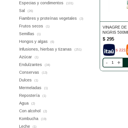
Especias y condimentos
(101)
Sal
(26)
Fiambres y proteínas vegetales
(3)
Frutos secos
(1)
VINAGRE DE
NIGRIS 500M
Semillas
(1)
$
295
Hongos y algas
(6)
Infusiones, hierbas y tizanas
221
(251)
$
Azúcar
(1)
-
+
Endulzantes
(34)
Conservas
(13)
Dulces
(1)
Mermeladas
(1)
Repostería
(1)
Agua
(2)
Con alcohol
(2)
Kombucha
(19)
Leche
(1)