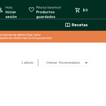
$
0
Recetas
1 artículo
Recomendados