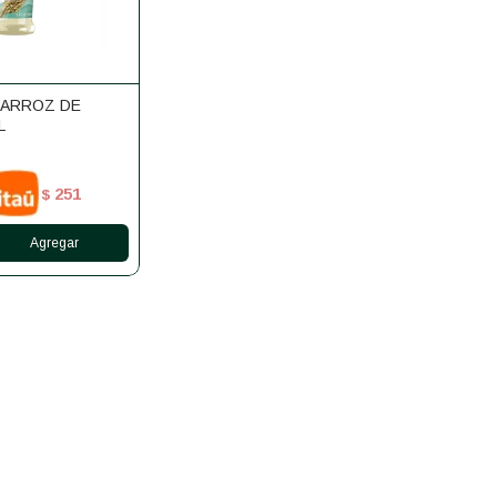
 ARROZ DE
L
251
$