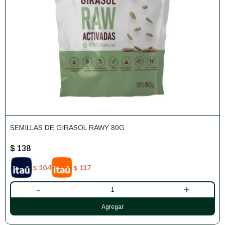
SEMILLAS DE GIRASOL RAWY 80G
$
138
104
117
$
$
-
+