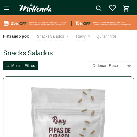

close
Filtrando por:
Snacks Salados
Rawy
Quitar filtros
Snacks Salados
Recomendados