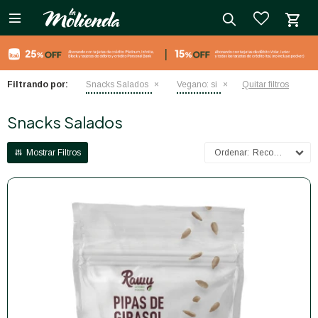

close
Filtrando por:
Snacks Salados
Vegano:
si
Quitar filtros
Snacks Salados
Recomendados