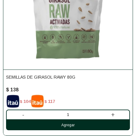
SEMILLAS DE GIRASOL RAWY 80G
$
138
104
117
$
$
-
+