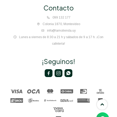
Contacto
099 132 177
Colonia 1870, Montevideo
info@lamolienda.uy
Lunes a viernes de 8:30 a 21 h y sábados de 9 a 17 h. ¡Con
cafetería!
¡Seguinos!


