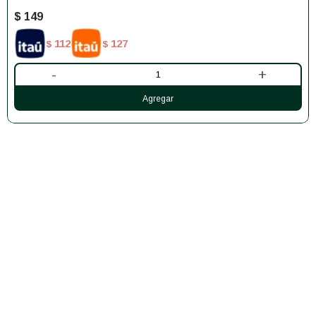
$
149
112
127
$
$
-
+