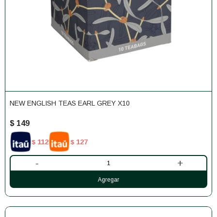
NEW ENGLISH TEAS EARL GREY X10
$
149
112
127
$
$
-
+