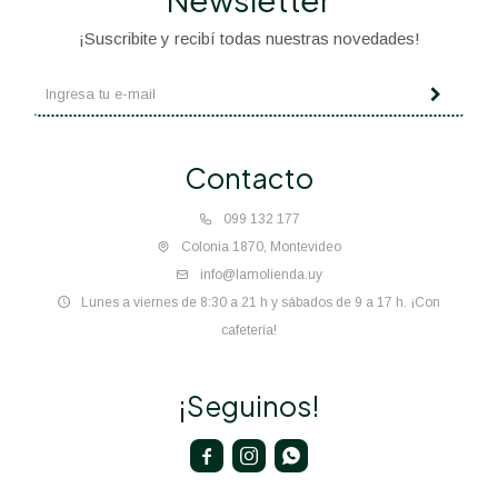
¡Suscribite y recibí todas nuestras novedades!
Contacto
099 132 177
Colonia 1870, Montevideo
info@lamolienda.uy
Lunes a viernes de 8:30 a 21 h y sábados de 9 a 17 h. ¡Con
cafetería!
¡Seguinos!


