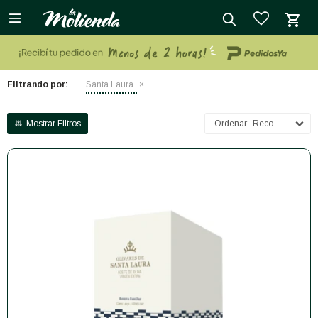

close
Filtrando por:
Santa Laura
Recomendados