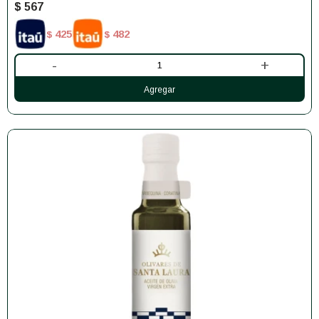
$
567
425
482
$
$
-
+