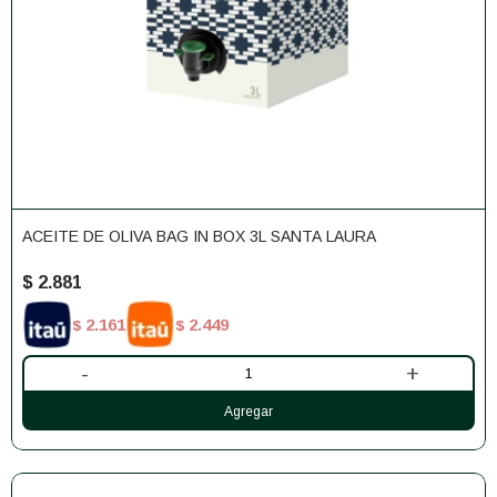
ACEITE DE OLIVA BAG IN BOX 3L SANTA LAURA
$
2.881
2.161
2.449
$
$
-
+