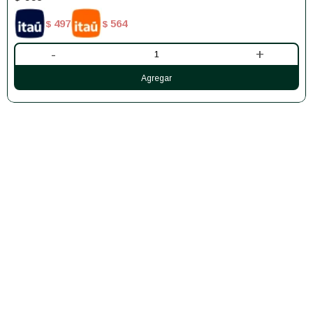
497
564
$
$
-
+