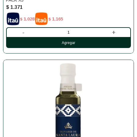
PACK X3
$
1.371
1.028
1.165
$
$
-
+