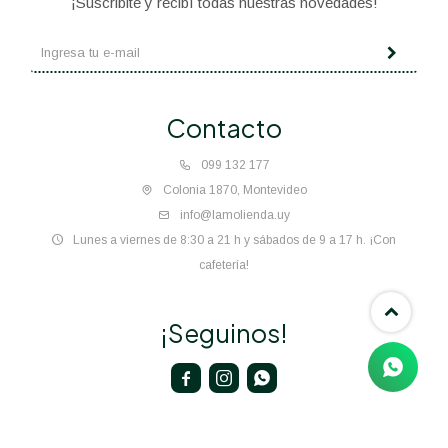
¡Suscribite y recibí todas nuestras novedades!
Contacto
099 132 177
Colonia 1870, Montevideo
info@lamolienda.uy
Lunes a viernes de 8:30 a 21 h y sábados de 9 a 17 h. ¡Con
cafetería!
¡Seguinos!


