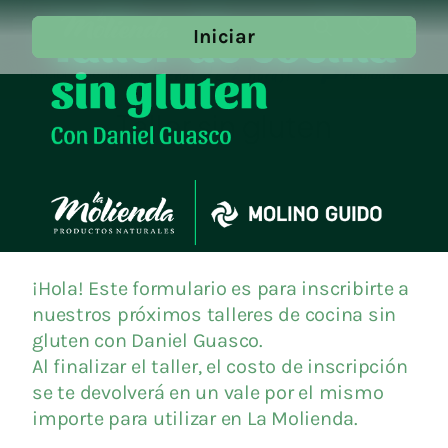

close
Taller sin gluten
Como comprar