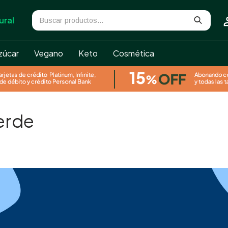
ural
zúcar
Vegano
Keto
Cosmética
erde