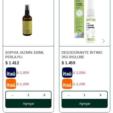
SOPHIA JAZMIN 100ML
DESODORANTE ÍNTIMO
PERLA PLI
35G BIOLUBE
$
1.412
$
1.459
1.059
1.094
$
$
1.200
1.240
$
$
-
+
-
+