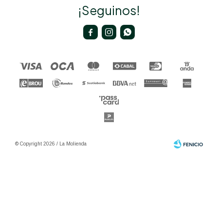
¡Seguinos!



© Copyright 2026 / La Molienda
Fenicio