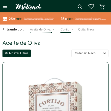

close
Filtrando por:
Aceite de Oliva
Cortijo
Quitar filtros
Aceite de Oliva
Recomendados