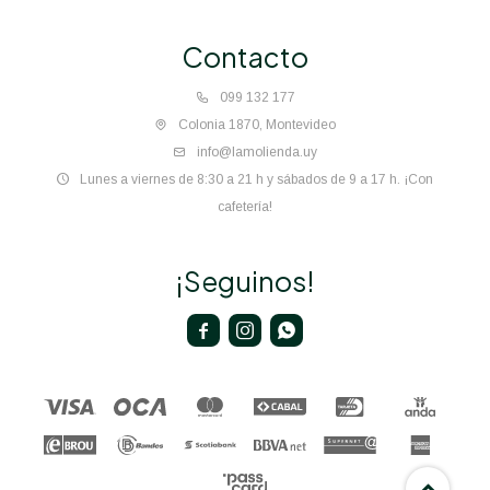
Contacto
099 132 177
Colonia 1870, Montevideo
info@lamolienda.uy
Lunes a viernes de 8:30 a 21 h y sábados de 9 a 17 h. ¡Con
cafetería!
¡Seguinos!


