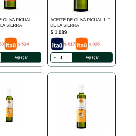
E OLIVA PICUAL
ACEITE DE OLIVA PICUAL 1LT
 LA SIERRA
DE LA SIERRA
$
1.089
63
524
817
926
$
$
$
-
+