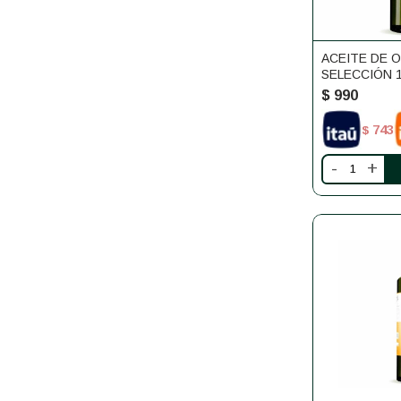
ACEITE DE O
SELECCIÓN 1
SIERRA
$
990
743
$
-
+