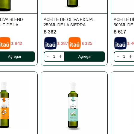
LIVA BLEND
ACEITE DE OLIVA PICUAL
ACEITE D
LT DE LA
250ML DE LA SIERRA
500ML DE
$
382
$
617
842
287
325
4
$
$
$
$
-
+
-
+