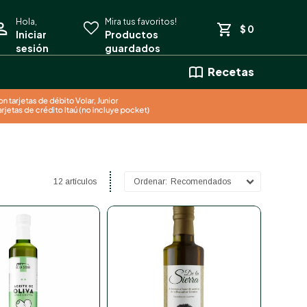
$
0
Recetas
12 artículos
Recomendados