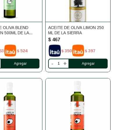
E OLIVA BLEND
ACEITE DE OLIVA LIMON 250
N 500ML DE LA
ML DE LA SIERRA
$
467
63
524
350
397
$
$
$
-
+