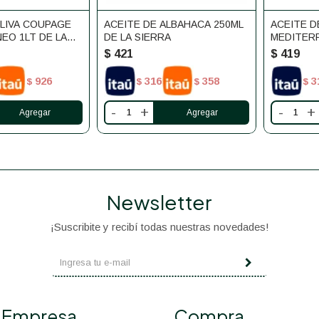
OLIVA COUPAGE
ACEITE DE ALBAHACA 250ML
ACEITE D
EO 1LT DE LA
DE LA SIERRA
MEDITERR
SIERRA
$
421
$
419
926
316
358
3
$
$
$
$
-
+
-
+
Newsletter
¡Suscribite y recibí todas nuestras novedades!
Empresa
Compra