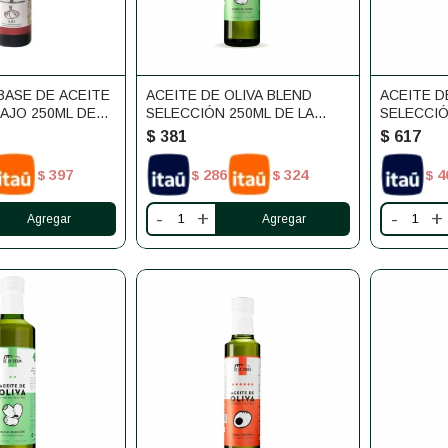
BASE DE ACEITE
ACEITE DE OLIVA BLEND
ACEITE D
 AJO 250ML DE
SELECCIÓN 250ML DE LA
SELECCIÓ
SIERRA
SIERRA
$
381
$
617
397
286
324
4
$
$
$
$
-
+
-
+