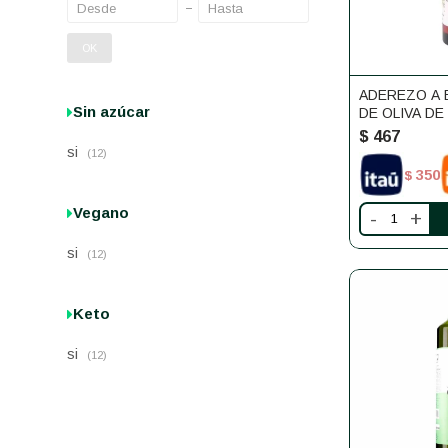
OK
ADEREZO A 
Sin azúcar
DE OLIVA DE
LA SIERRA
$
467
si
(12)
350
$
Vegano
-
+
si
(12)
Keto
si
(12)