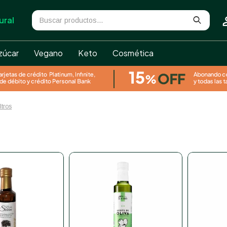
ural
zúcar
Vegano
Keto
Cosmética
ltros