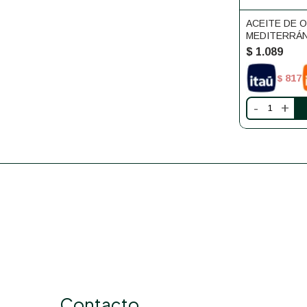
ACEITE DE 
MEDITERRÁN
SIERRA
$
1.089
817
$
-
+
Contacto