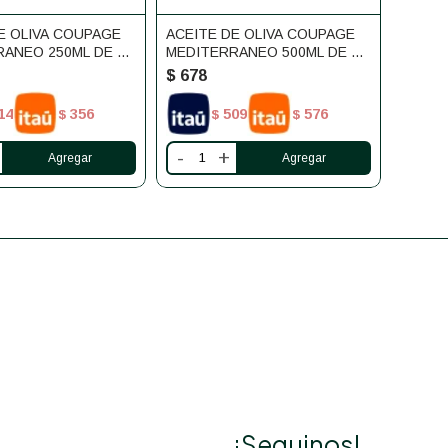
E OLIVA COUPAGE
ACEITE DE OLIVA COUPAGE
ANEO 250ML DE LA
MEDITERRANEO 500ML DE LA
SIERRA
$
678
14
356
509
576
$
$
$
-
+
¡Seguinos!