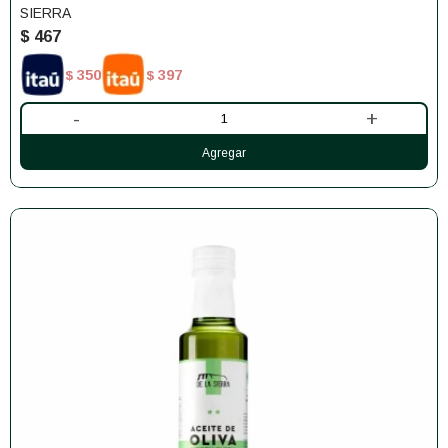
SIERRA
$
467
350
397
$
$
-
+