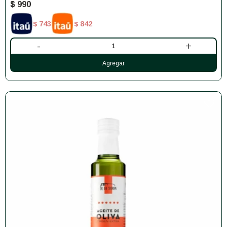
$
990
743
842
$
$
-
+