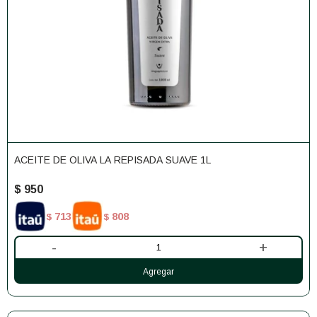
ACEITE DE OLIVA LA REPISADA SUAVE 1L
$
950
713
808
$
$
-
+