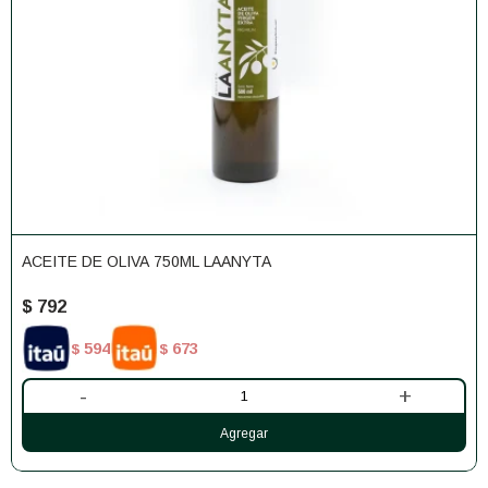
ACEITE DE OLIVA 750ML LAANYTA
$
792
594
673
$
$
-
+