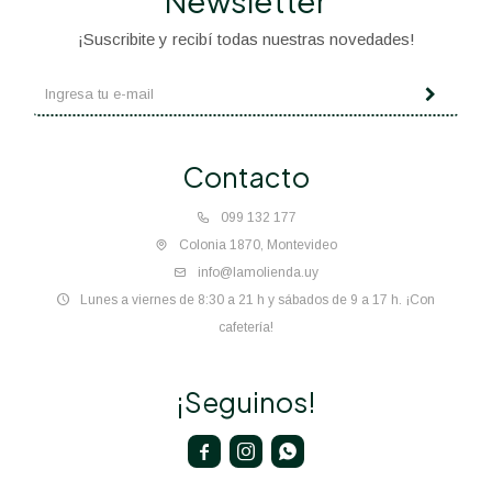
Newsletter
¡Suscribite y recibí todas nuestras novedades!
Contacto
099 132 177
Colonia 1870, Montevideo
info@lamolienda.uy
Lunes a viernes de 8:30 a 21 h y sábados de 9 a 17 h. ¡Con
cafetería!
¡Seguinos!


