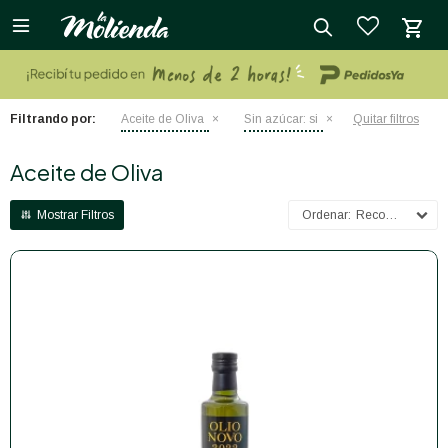

close
Filtrando por:
Aceite de Oliva
Sin azúcar:
si
Quitar filtros
Aceite de Oliva
Recomendados