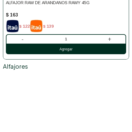
ALFAJOR RAW DE ARANDANOS RAWY 45G
$
163
122
139
$
$
-
+
Alfajores