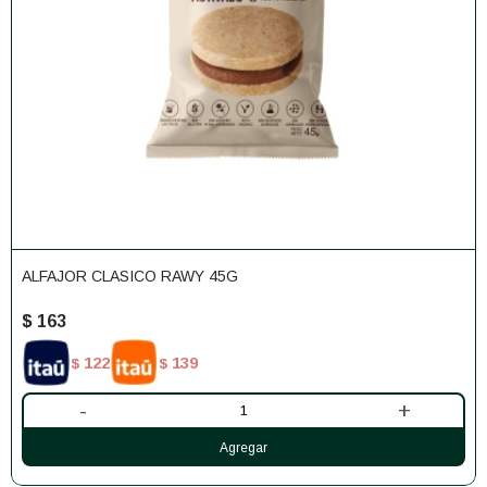
ALFAJOR CLASICO RAWY 45G
$
163
122
139
$
$
-
+