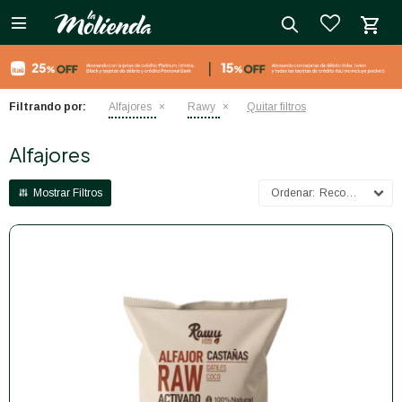

close
Filtrando por:
Alfajores
Rawy
Quitar filtros
Alfajores
Recomendados