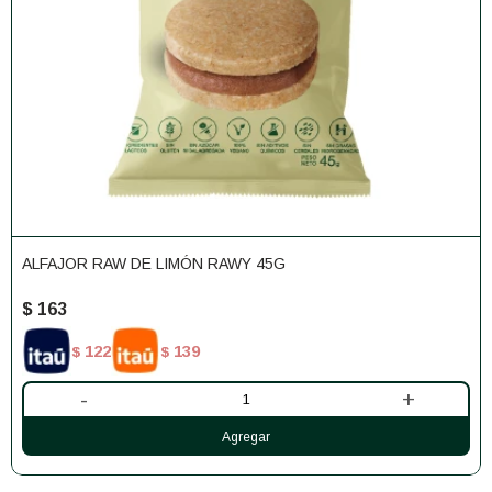
ALFAJOR RAW DE LIMÓN RAWY 45G
$
163
122
139
$
$
-
+