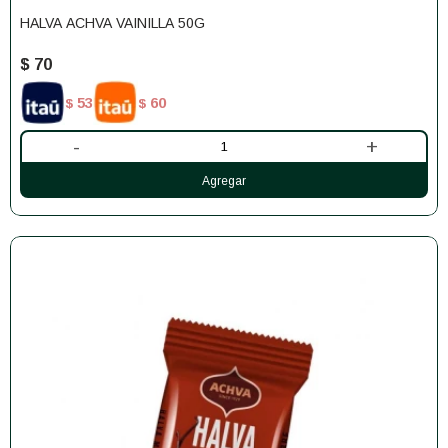
HALVA ACHVA VAINILLA 50G
$
70
53
60
$
$
-
+