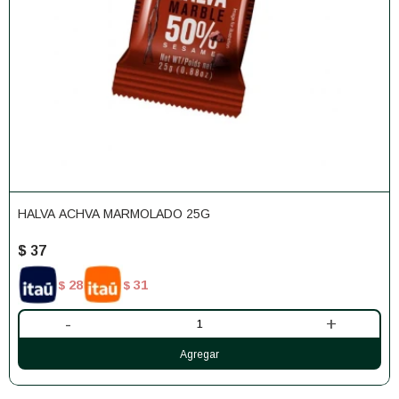
HALVA ACHVA MARMOLADO 25G
$
37
28
31
$
$
-
+