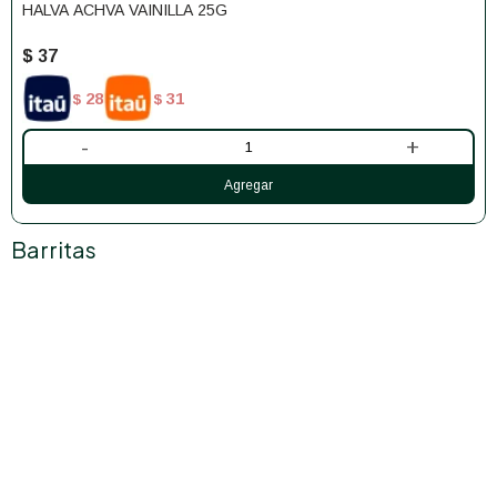
HALVA ACHVA VAINILLA 25G
$
37
28
31
$
$
-
+
Barritas