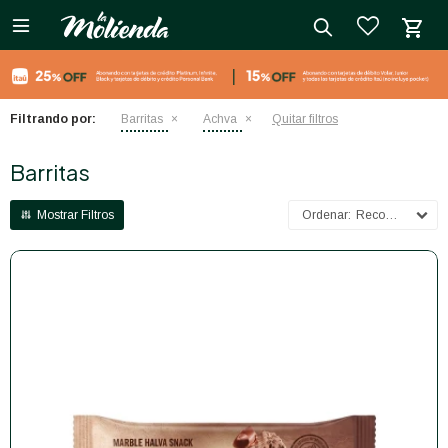

close
Filtrando por:
Barritas
Achva
Quitar filtros
Barritas
Recomendados