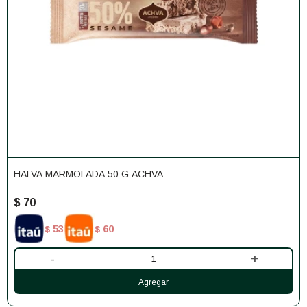
HALVA MARMOLADA 50 G ACHVA
$
70
53
60
$
$
-
+