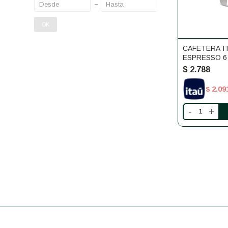
OK
CAFETERA I
ESPRESSO 6
$
2.788
2.09
$
-
+