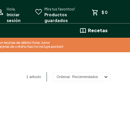
$
0
Recetas
1 artículo
Recomendados