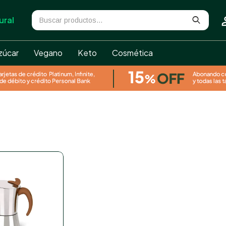
ural
zúcar
Vegano
Keto
Cosmética