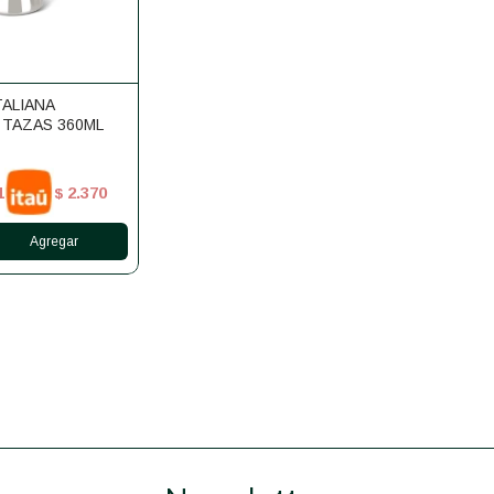
TALIANA
 TAZAS 360ML
1
2.370
$