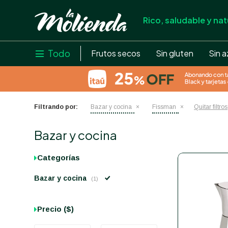
Rico, saludable y nat
store
close
local_shipping
Todo

Frutos secos
Sin gluten
Sin a
credit_card
help
Filtrando por:
Bazar y cocina
Fissman
Quitar filtros
Bazar y cocina
Categorías
Bazar y cocina
(1)
Precio
($)