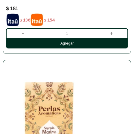
$
181
136
154
$
$
-
+