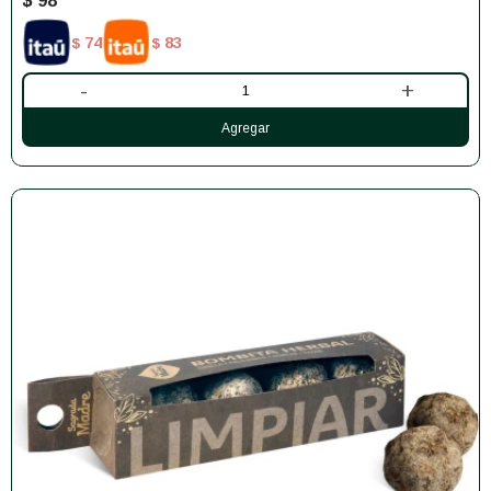
$
98
74
83
$
$
-
+