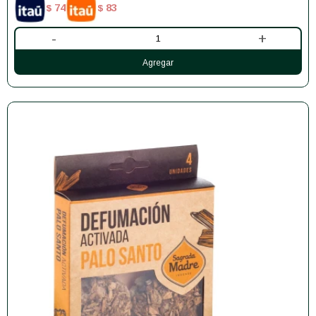
74
83
$
$
-
+