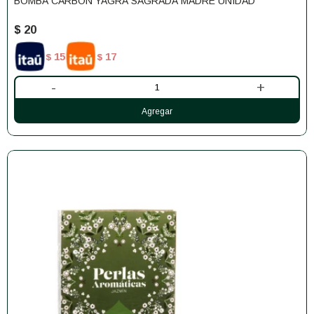
BOMBA CARBÓN YAGRA SAGRADA MADRE UNIDAD
$
20
15
17
$
$
-
+