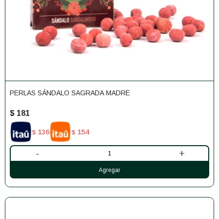
PERLAS SÁNDALO SAGRADA MADRE
$
181
136
154
$
$
-
+