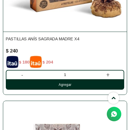
PASTILLAS ANÍS SAGRADA MADRE X4
$
240
180
204
$
$
-
+