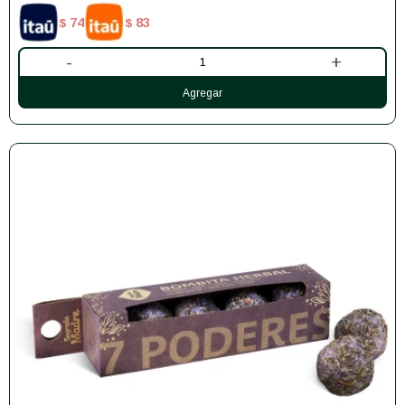
74
83
$
$
-
+