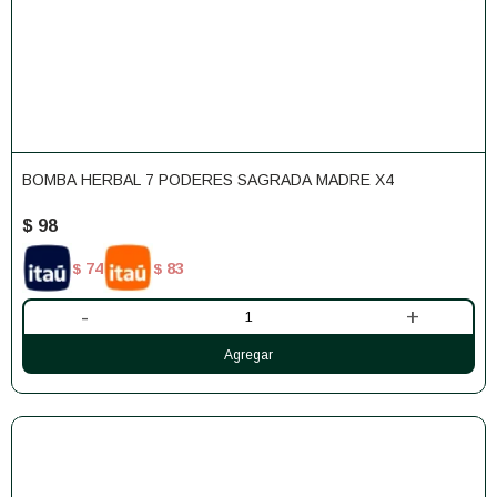
BOMBA HERBAL 7 PODERES SAGRADA MADRE X4
$
98
74
83
$
$
-
+