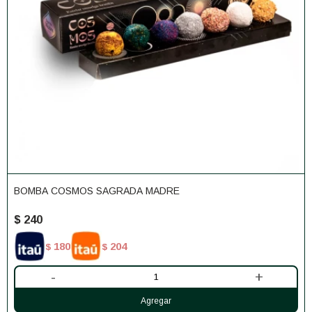
BOMBA COSMOS SAGRADA MADRE
$
240
180
204
$
$
-
+