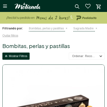

close
Filtrando por:
Bombitas, perlas y pastillas
Sagrada Madre
Quitar filtros
Bombitas, perlas y pastillas
Recomendados