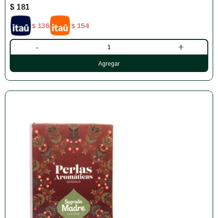
$
181
136
154
$
$
-
+