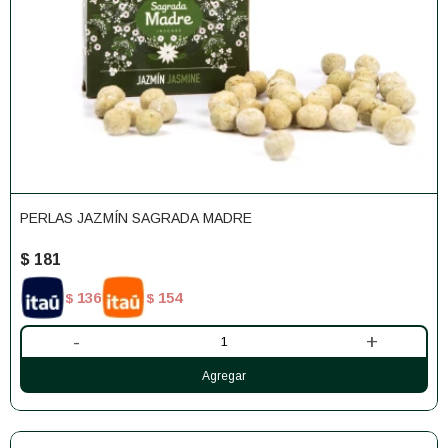
PERLAS JAZMÍN SAGRADA MADRE
$
181
136
154
$
$
-
+