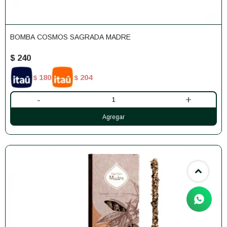
BOMBA COSMOS SAGRADA MADRE
$
240
180
204
$
$
-
+