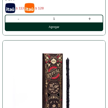
113
128
$
$
-
+