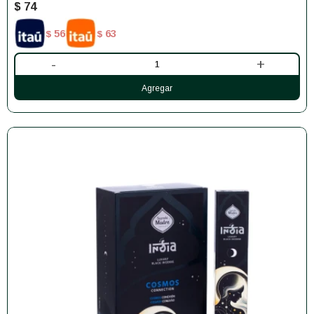
$
74
56
63
$
$
-
+