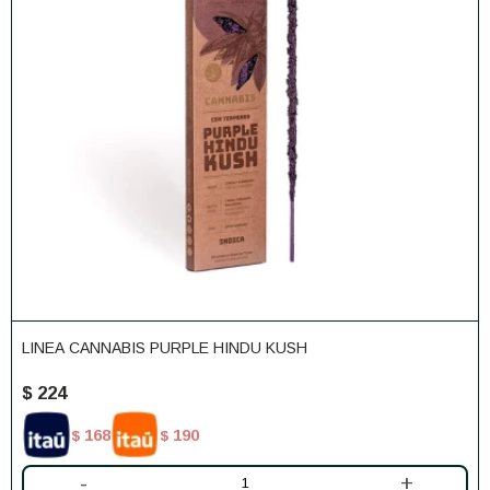
LINEA CANNABIS PURPLE HINDU KUSH
$
224
168
190
$
$
-
+