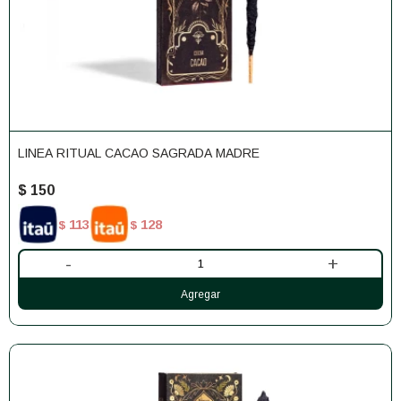
LINEA RITUAL CACAO SAGRADA MADRE
$
150
113
128
$
$
-
+