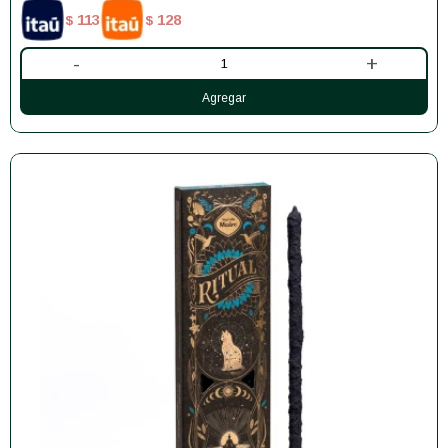
113
128
$
$
-
+