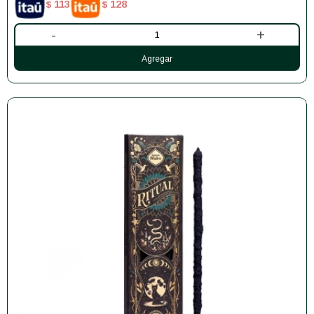
113
128
$
$
-
+