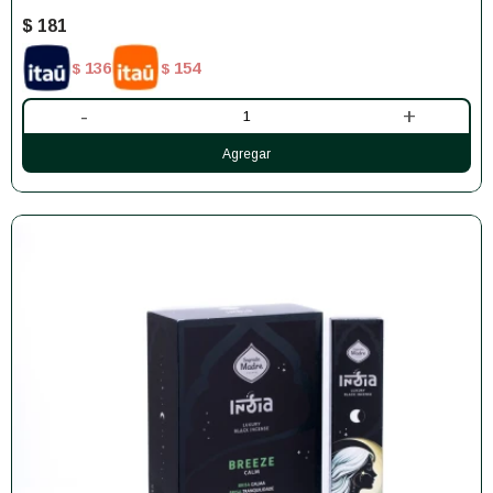
$
181
136
154
$
$
-
+