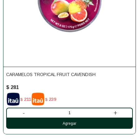
CARAMELOS TROPICAL FRUIT CAVENDISH
$
281
211
239
$
$
-
+