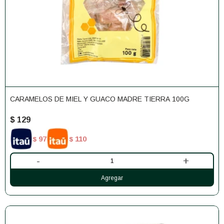
CARAMELOS DE MIEL Y GUACO MADRE TIERRA 100G
$
129
97
110
$
$
-
+