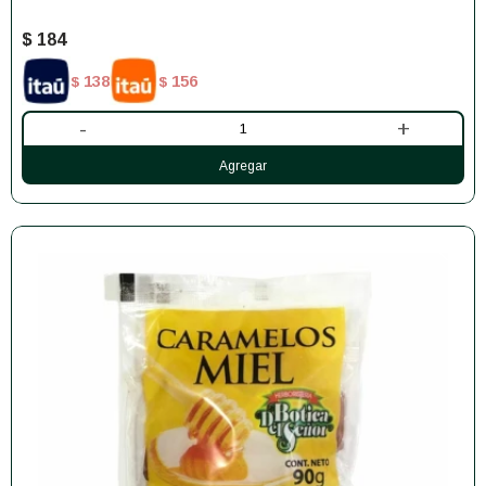
$
184
138
156
$
$
-
+