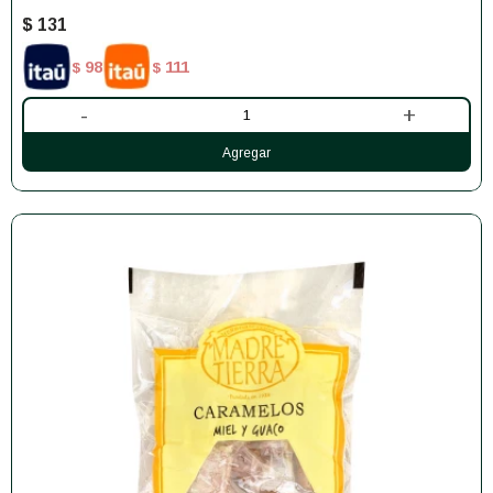
$
131
98
111
$
$
-
+