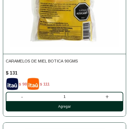
CARAMELOS DE MIEL BOTICA 90GMS
$
131
98
111
$
$
-
+