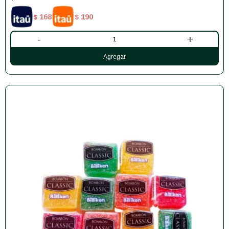
168
190
$
$
-
+