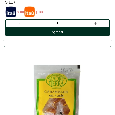
$
117
88
99
$
$
-
+