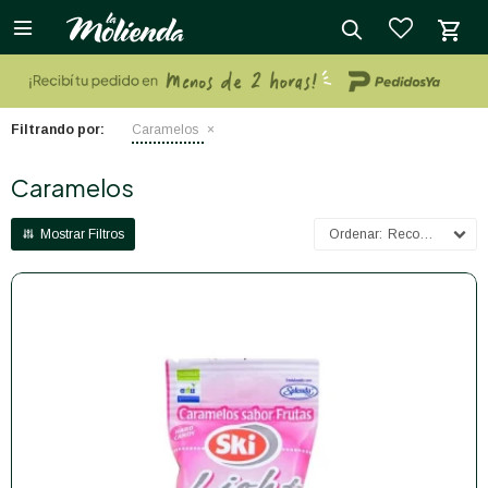

close
Filtrando por:
Caramelos
Caramelos
Recomendados