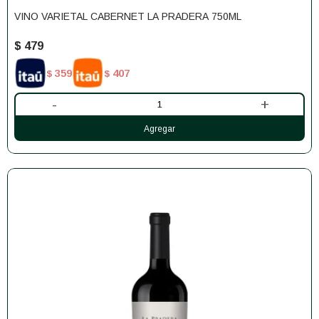
VINO VARIETAL CABERNET LA PRADERA 750ML
$
479
359
407
$
$
-
+