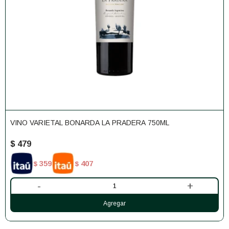
VINO VARIETAL BONARDA LA PRADERA 750ML
$
479
359
407
$
$
-
+