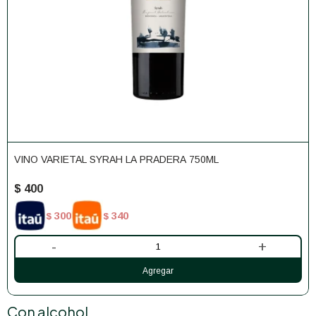
VINO VARIETAL SYRAH LA PRADERA 750ML
$
400
300
340
$
$
-
+
Con alcohol