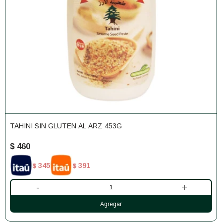
TAHINI SIN GLUTEN AL ARZ 453G
$
460
345
391
$
$
-
+