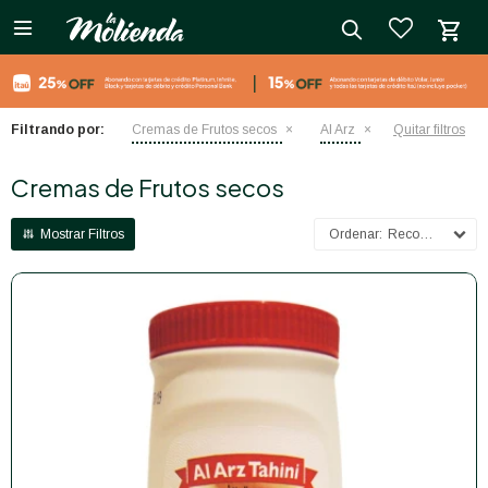

close
Filtrando por:
Cremas de Frutos secos
Al Arz
Quitar filtros
Cremas de Frutos secos
Recomendados