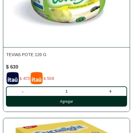
TEVIAS POTE 120 G
$
630
473
536
$
$
-
+