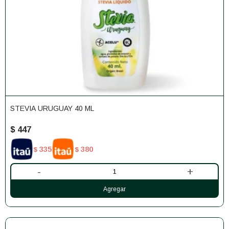
STEVIA URUGUAY 40 ML
$
447
335
380
$
$
-
+