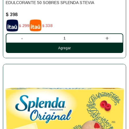
EDULCORANTE 50 SOBRES SPLENDA STEVIA
$
398
299
338
$
$
-
+