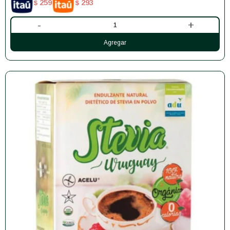
259
293
$
$
-
+