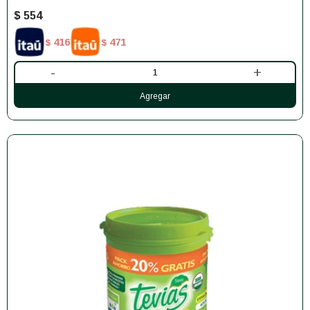
$
554
416
471
$
$
-
+