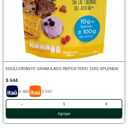
EDULCORANTE GRANULADO REPOSTERO 110G SPLENDA
$
644
483
547
$
$
-
+