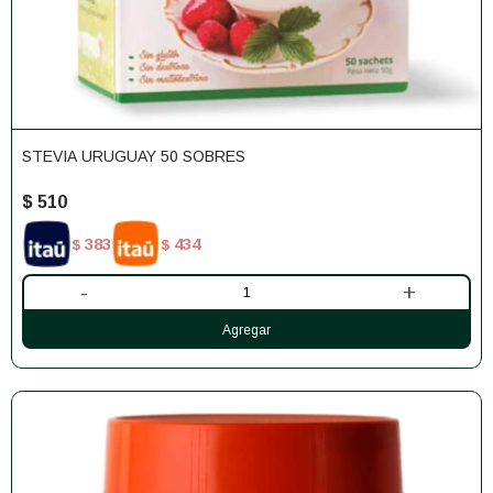
STEVIA URUGUAY 50 SOBRES
$
510
383
434
$
$
-
+