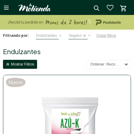

close
Filtrando por:
Endulzantes
Vegano:
si
Quitar filtros
Endulzantes
Recomendados