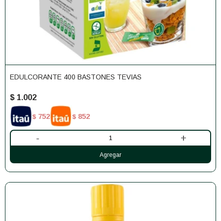
EDULCORANTE 400 BASTONES TEVIAS
$
1.002
752
852
$
$
-
+