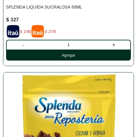
SPLENDA LIQUIDA SUCRALOSA 60ML
$
327
245
278
$
$
-
+