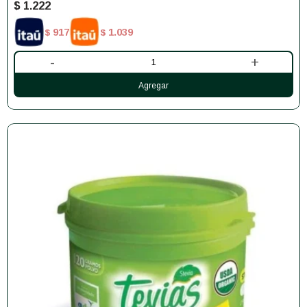
$
1.222
917
1.039
$
$
-
+