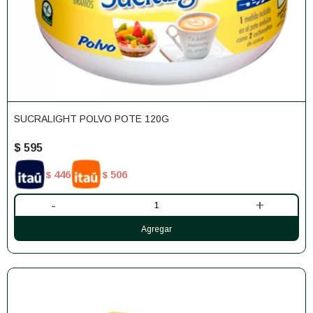
SUCRALIGHT POLVO POTE 120G
$
595
446
506
$
$
-
+