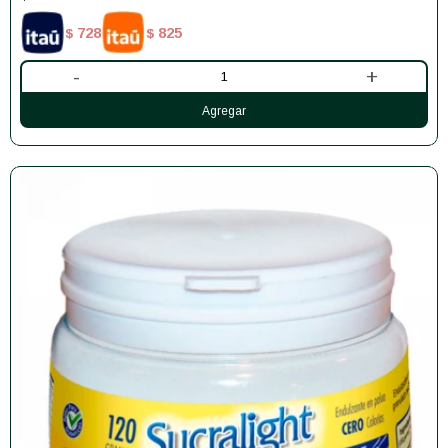
728
825
$
$
-
+