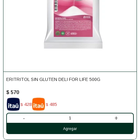
ERITRITOL SIN GLUTEN DELI FOR LIFE 500G
$
570
428
485
$
$
-
+