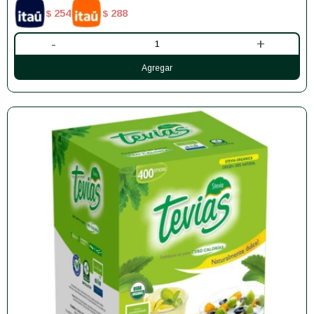
254
288
$
$
-
+