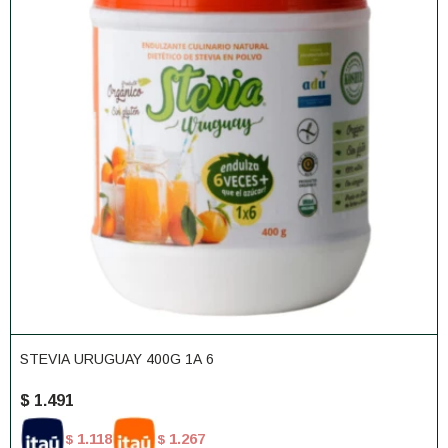
STEVIA URUGUAY 400G 1A 6
$
1.491
1.118
1.267
$
$