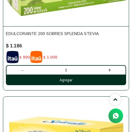
EDULCORANTE 200 SOBRES SPLENDA STEVIA
$
1.186
890
1.008
$
$
-
+