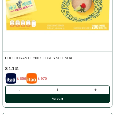
EDULCORANTE 200 SOBRES SPLENDA
$
1.141
856
970
$
$
-
+