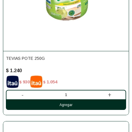
TEVIAS POTE 250G
$
1.240
930
1.054
$
$
-
+