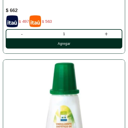
$
662
497
563
$
$
-
+