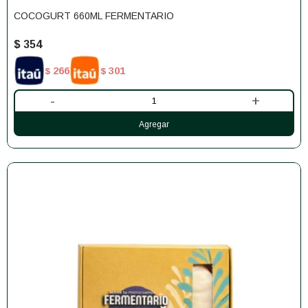
COCOGURT 660ML FERMENTARIO
$
354
266
301
$
$
-
+