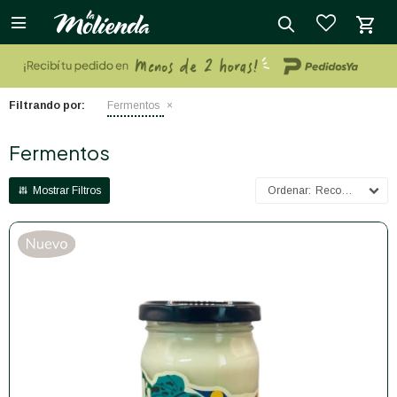

close
Filtrando por:
Fermentos
Fermentos
Recomendados