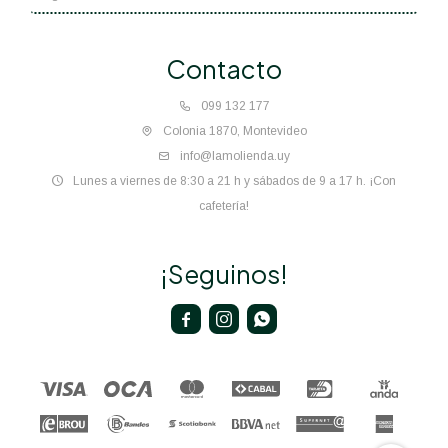
Contacto
099 132 177
Colonia 1870, Montevideo
info@lamolienda.uy
Lunes a viernes de 8:30 a 21 h y sábados de 9 a 17 h. ¡Con
cafetería!
¡Seguinos!


