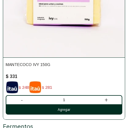
MANTECOCO IVY 150G
$
331
248
281
$
$
-
+
Fermentos