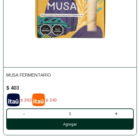
MUSA FERMENTARIO
$
403
302
343
$
$
-
+