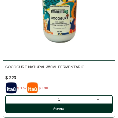
COCOGURT NATURAL 350ML FERMENTARIO
$
223
167
190
$
$
-
+