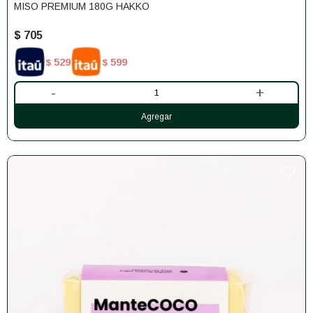
MISO PREMIUM 180G HAKKO
$
705
529
599
$
$
-
+