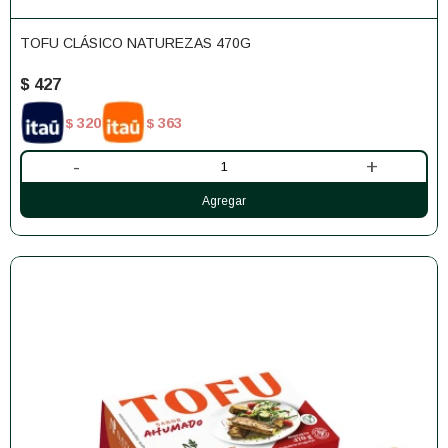
TOFU CLÁSICO NATUREZAS 470G
$
427
320
363
$
$
-
+