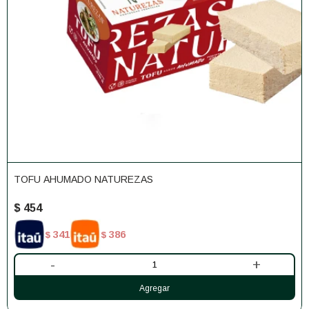
TOFU AHUMADO NATUREZAS
$
454
341
386
$
$
-
+