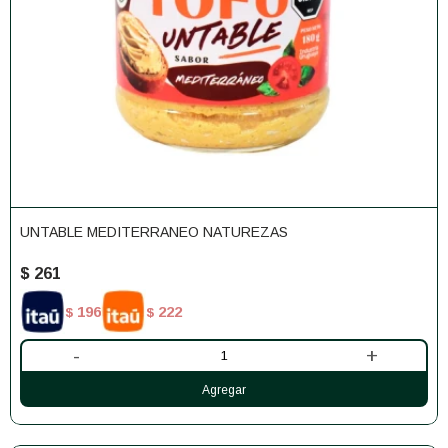
UNTABLE MEDITERRANEO NATUREZAS
$
261
196
222
$
$
-
+