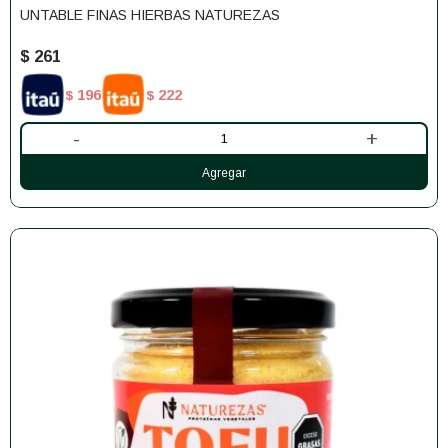
UNTABLE FINAS HIERBAS NATUREZAS
$
261
196
222
$
$
-
+