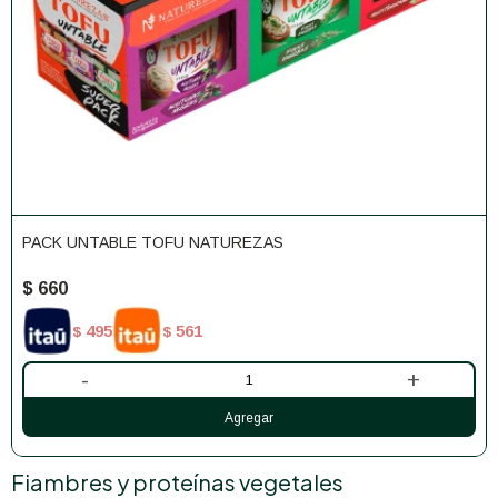
PACK UNTABLE TOFU NATUREZAS
$
660
495
561
$
$
-
+
Fiambres y proteínas vegetales