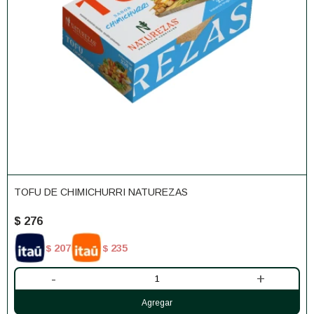
TOFU DE CHIMICHURRI NATUREZAS
$
276
207
235
$
$
-
+