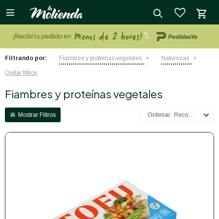

close
Filtrando por:
Fiambres y proteínas vegetales
Naturezas
Quitar filtros
Fiambres y proteínas vegetales
Recomendados