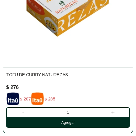
TOFU DE CURRY NATUREZAS
$
276
207
235
$
$
-
+