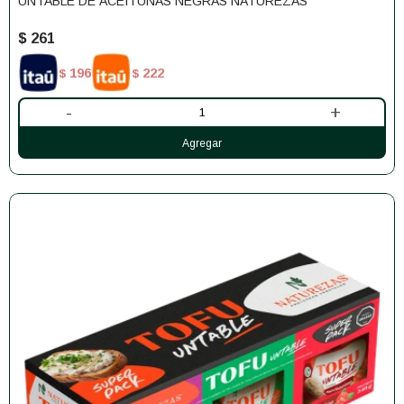
UNTABLE DE ACEITUNAS NEGRAS NATUREZAS
$
261
196
222
$
$
-
+