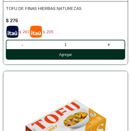
TOFU DE FINAS HIERBAS NATUREZAS
$
276
207
235
$
$
-
+