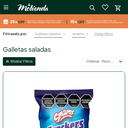

close
Filtrando por:
Galletas saladas
smams
Quitar filtros
Galletas saladas
Recomendados