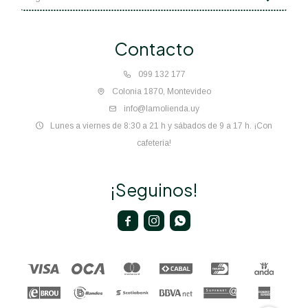
Contacto
099 132 177
Colonia 1870, Montevideo
info@lamolienda.uy
Lunes a viernes de 8:30 a 21 h y sábados de 9 a 17 h. ¡Con
cafetería!
¡Seguinos!


