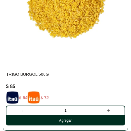
TRIGO BURGOL 500G
$
85
64
72
$
$
-
+