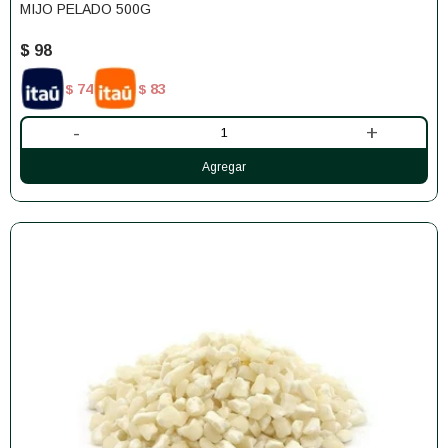
MIJO PELADO 500G
$
98
74
83
$
$
-
+