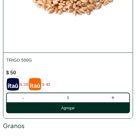
TRIGO 500G
$
50
38
43
$
$
-
+
Granos