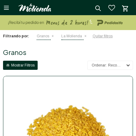

close
Filtrando por:
Granos
La Molienda
Quitar filtros
Granos
Recomendados