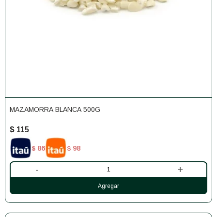
MAZAMORRA BLANCA 500G
$
115
86
98
$
$
-
+