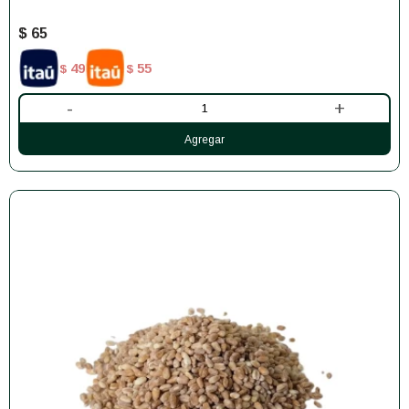
$
65
49
55
$
$
-
+