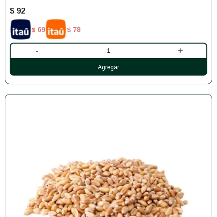
$
92
69
78
$
$
-
+