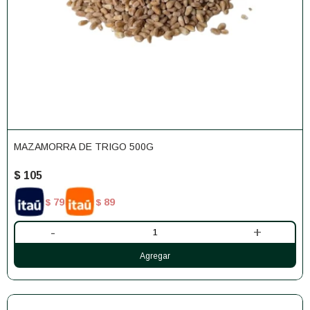
MAZAMORRA DE TRIGO 500G
$
105
79
89
$
$
-
+