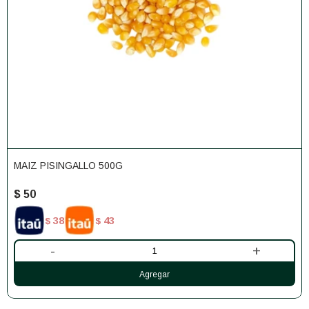
MAIZ PISINGALLO 500G
$
50
38
43
$
$
-
+