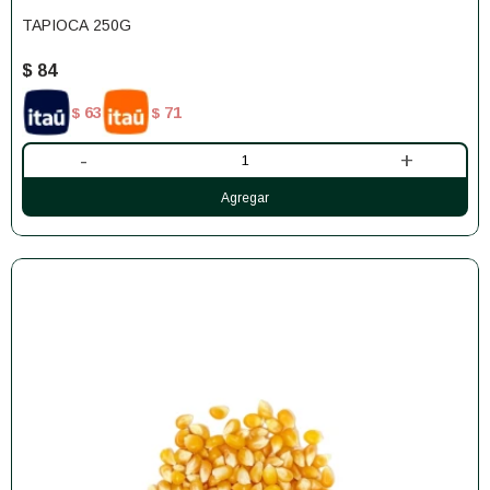
TAPIOCA 250G
$
84
63
71
$
$
-
+