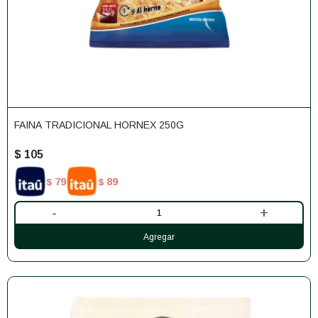
FAINA TRADICIONAL HORNEX 250G
$
105
79
89
$
$
-
+