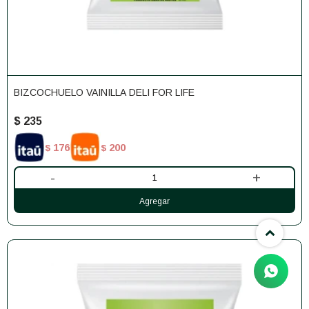
BIZCOCHUELO VAINILLA DELI FOR LIFE
$
235
176
200
$
$
-
+