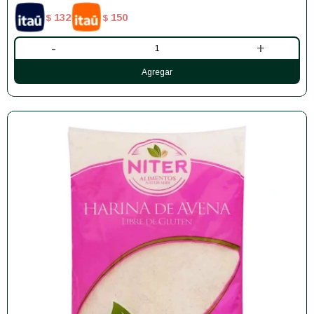
132
150
$
$
-
+