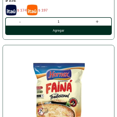
$
232
174
197
$
$
-
+