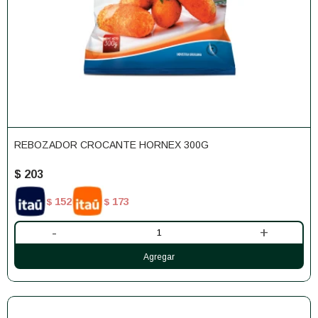
REBOZADOR CROCANTE HORNEX 300G
$
203
152
173
$
$
-
+