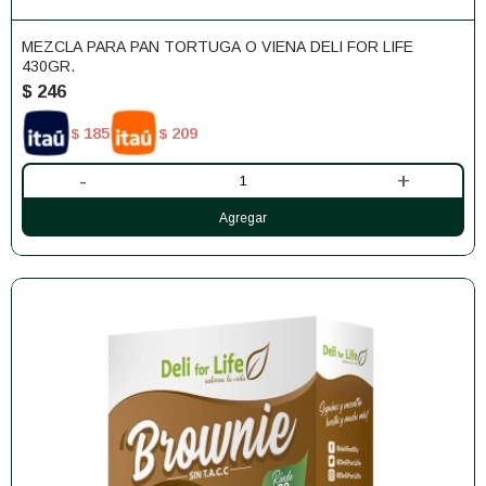
MEZCLA PARA PAN TORTUGA O VIENA DELI FOR LIFE
430GR.
$
246
185
209
$
$
-
+