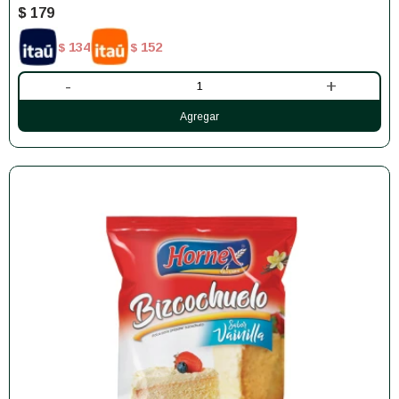
$
179
134
152
$
$
-
+