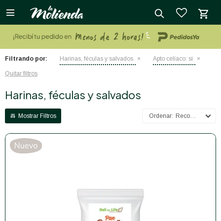

close
Filtrando por:
Harinas, féculas y salvados
Apto celíaco:
si
Quitar filtros
Harinas, féculas y salvados
Recomendados