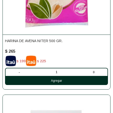
HARINA DE AVENA NITER 500 GR.
$
265
199
225
$
$
-
+