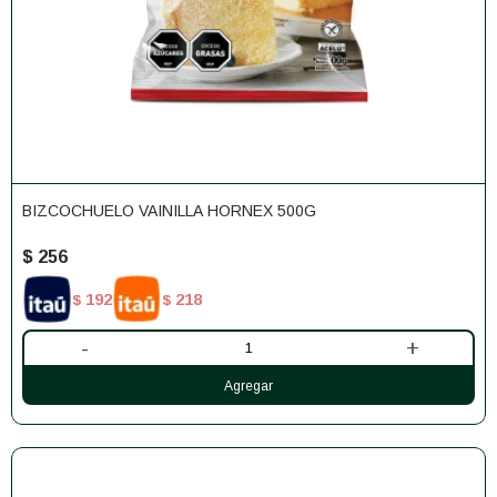
BIZCOCHUELO VAINILLA HORNEX 500G
$
256
192
218
$
$
-
+