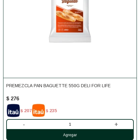
PREMEZCLA PAN BAGUETTE 550G DELI FOR LIFE
$
276
207
235
$
$
-
+