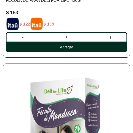
FÉCULA DE PAPA DELI FOR LIFE 400G
$
163
122
139
$
$
-
+