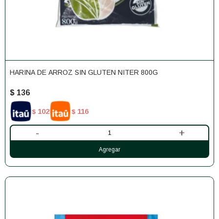
HARINA DE ARROZ SIN GLUTEN NITER 800G
$
136
102
116
$
$
-
+