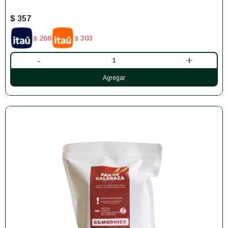
$
357
268
303
$
$
-
+