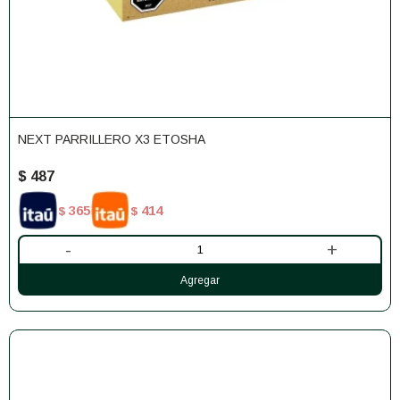
NEXT PARRILLERO X3 ETOSHA
$
487
365
414
$
$
-
+