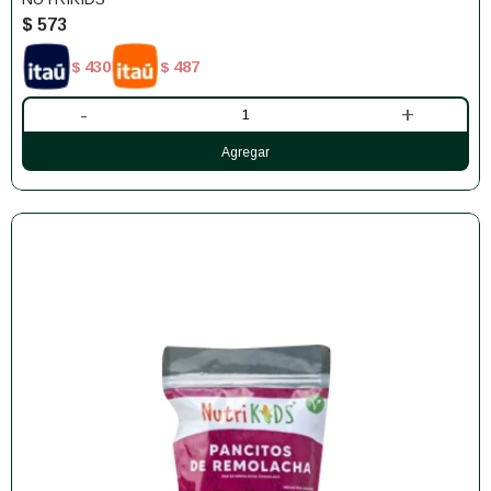
$
573
430
487
$
$
-
+