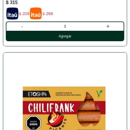
$
315
236
268
$
$
-
+