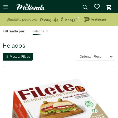

close
Filtrando por:
Helados
Helados
Recomendados