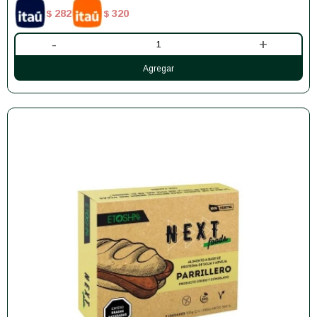
282
320
$
$
-
+