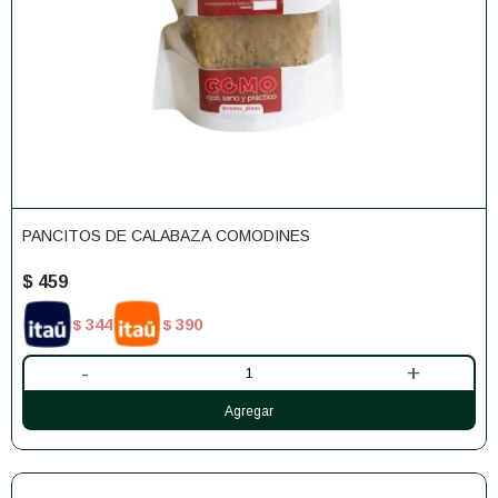
PANCITOS DE CALABAZA COMODINES
$
459
344
390
$
$
-
+