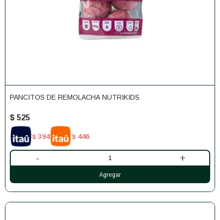
PANCITOS DE REMOLACHA NUTRIKIDS
$
525
394
446
$
$
-
+