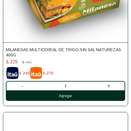
MILANESAS MULTICEREAL DE TRIGO SIN SAL NATUREZAS
400G
$
325
$
361
244
276
$
$
-
+