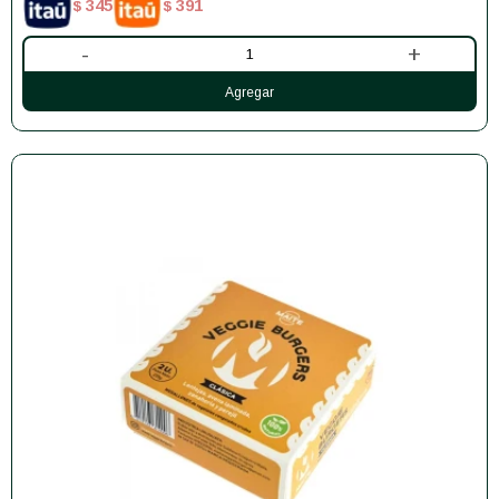
345
391
$
$
-
+