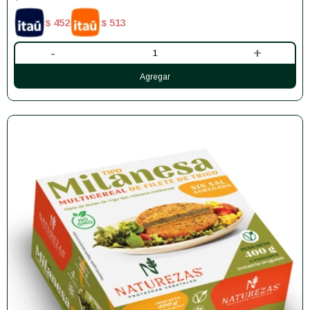
452
513
$
$
-
+