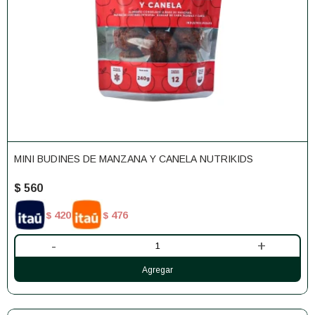
MINI BUDINES DE MANZANA Y CANELA NUTRIKIDS
$
560
420
476
$
$
-
+