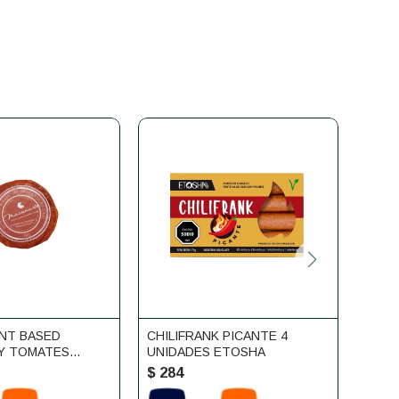
NT BASED
CHILIFRANK PICANTE 4
HELA
Y TOMATES
UNIDADES ETOSHA
VEGA
 100G
$
284
$
30