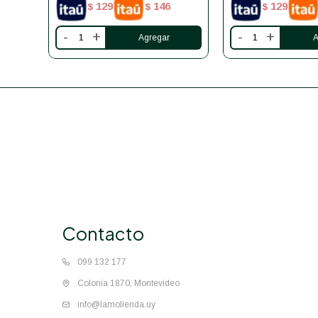
129
146
129
$
$
$
-
+
-
+
Contacto
099 132 177
Colonia 1870, Montevideo
info@lamolienda.uy