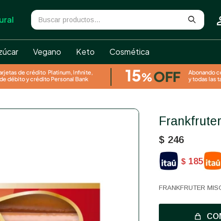
ural
zúcar
Vegano
Keto
Cosmética
Frankfrut
$
246
185
$
FRANKFRUTER MISO
CO