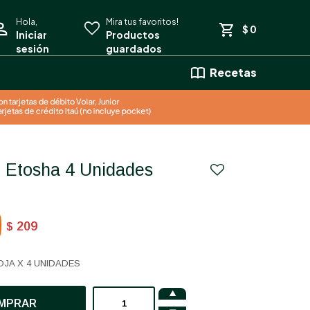
$
0
Recetas
er Etosha 4 Unidades
209
$
JA X 4 UNIDADES

MPRAR