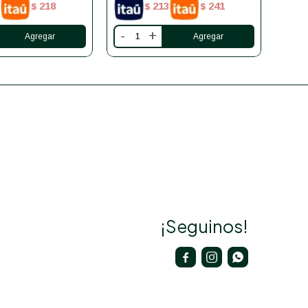
218
213
241
$
$
$
-
+
-
¡Seguinos!


