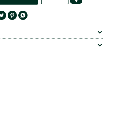



