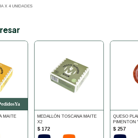
A X 4 UNIDADES
resar
 PedidosYa
A MAITE
MEDALLÓN TOSCANA MAITE
QUESO PLA
X2
PIMENTON 
MACANUDO
$
172
$
257