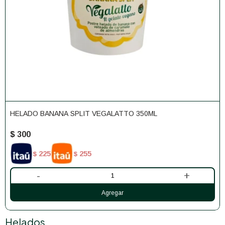
HELADO BANANA SPLIT VEGALATTO 350ML
$
300
225
255
$
$
-
+
Helados