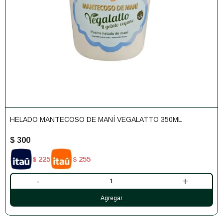
HELADO MANTECOSO DE MANÍ VEGALATTO 350ML
$
300
225
255
$
$
-
+