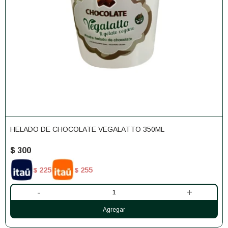
HELADO DE CHOCOLATE VEGALATTO 350ML
$
300
225
255
$
$
-
+