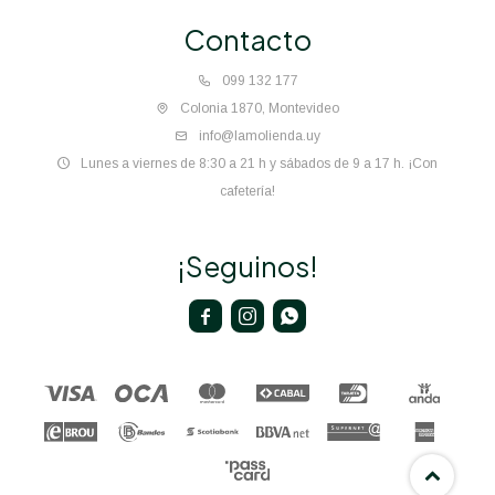
Contacto
099 132 177
Colonia 1870, Montevideo
info@lamolienda.uy
Lunes a viernes de 8:30 a 21 h y sábados de 9 a 17 h. ¡Con
cafetería!
¡Seguinos!


