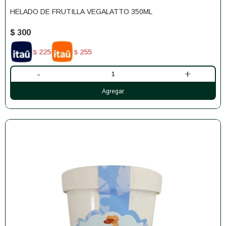
HELADO DE FRUTILLA VEGALATTO 350ML
$
300
225
255
$
$
-
+