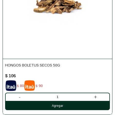
HONGOS BOLETUS SECOS 50G
$
106
80
90
$
$
-
+