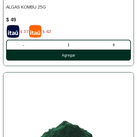
ALGAS KOMBU 25G
$
49
37
42
$
$
-
+