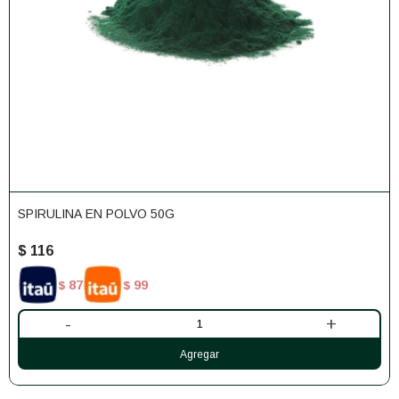
SPIRULINA EN POLVO 50G
$
116
87
99
$
$
-
+