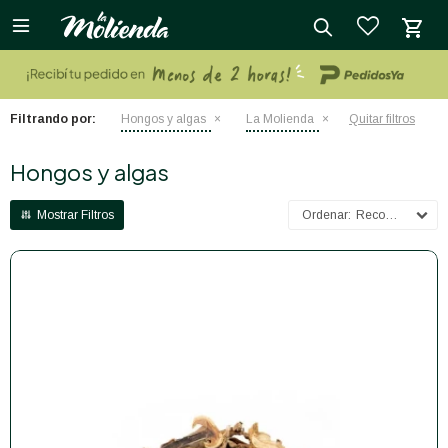

close
Filtrando por:
Hongos y algas
La Molienda
Quitar filtros
Hongos y algas
Recomendados