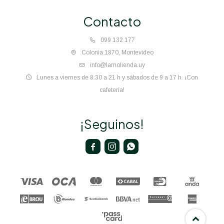
Contacto
099 132 177
Colonia 1870, Montevideo
info@lamolienda.uy
Lunes a viernes de 8:30 a 21 h y sábados de 9 a 17 h. ¡Con
cafetería!
¡Seguinos!


