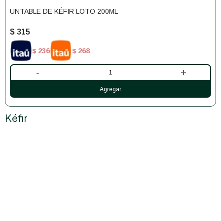
UNTABLE DE KÉFIR LOTO 200ML
$
315
236
268
$
$
-
+
Kéfir