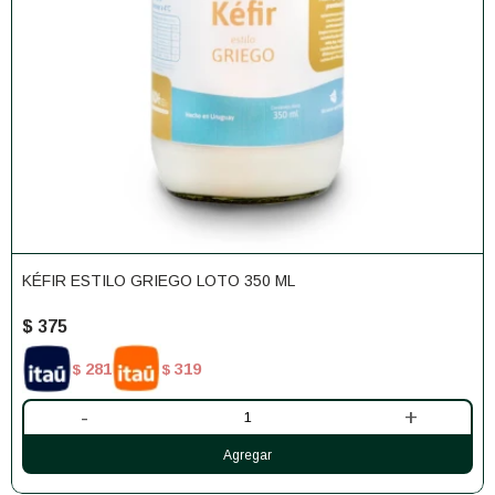
KÉFIR ESTILO GRIEGO LOTO 350 ML
$
375
281
319
$
$
-
+