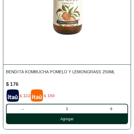
BENDITA KOMBUCHA POMELO Y LEMONGRASS 250ML
$
176
132
150
$
$
-
+