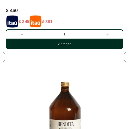
$
460
345
391
$
$
-
+