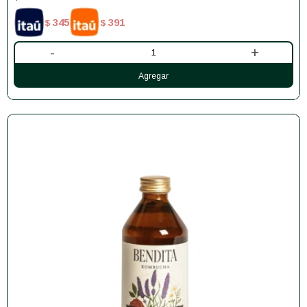
345
391
$
$
-
+