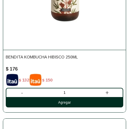
BENDITA KOMBUCHA HIBISCO 250ML
$
176
132
150
$
$
-
+