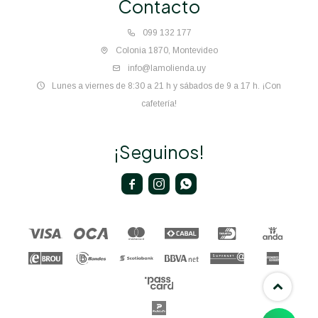
Contacto
099 132 177
Colonia 1870, Montevideo
info@lamolienda.uy
Lunes a viernes de 8:30 a 21 h y sábados de 9 a 17 h. ¡Con
cafetería!
¡Seguinos!


