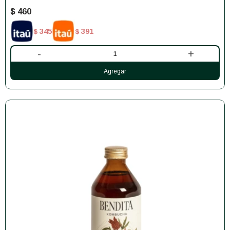
$
460
345
391
$
$
-
+