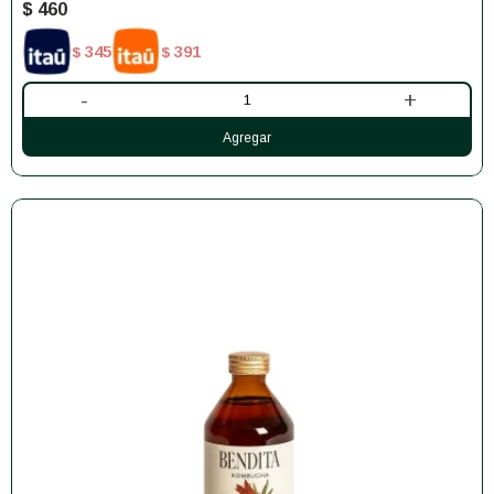
$
460
345
391
$
$
-
+