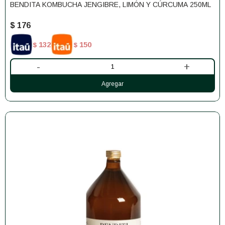
BENDITA KOMBUCHA JENGIBRE, LIMÓN Y CÚRCUMA 250ML
$
176
132
150
$
$
-
+