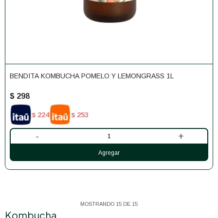
BENDITA KOMBUCHA POMELO Y LEMONGRASS 1L
$
298
224
253
$
$
-
+
MOSTRANDO
15
DE
15
Kombucha