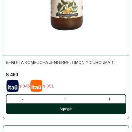
BENDITA KOMBUCHA JENGIBRE, LIMÓN Y CÚRCUMA 1L
$
460
345
391
$
$
-
+