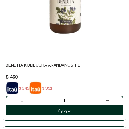
BENDITA KOMBUCHA ARÁNDANOS 1 L
$
460
345
391
$
$
-
+