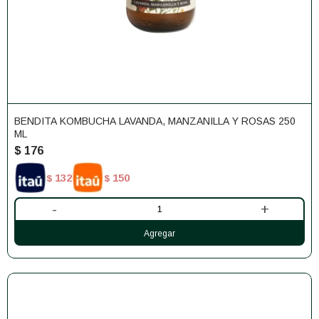
BENDITA KOMBUCHA LAVANDA, MANZANILLA Y ROSAS 250
ML
$
176
132
150
$
$
-
+