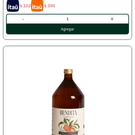
132
150
$
$
-
+