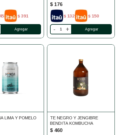
L
$
176
45
391
132
150
$
$
$
-
+
A LIMA Y POMELO
TE NEGRO Y JENGIBRE
BENDITA KOMBUCHA
$
460