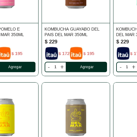
POMELO E
KOMBUCHA GUAYABO DEL
KOMBUCH
 MAR 350ML
PAIS DEL MAR 350ML
DEL MAR 
$
229
$
229
195
172
195
1
$
$
$
$
-
+
-
+