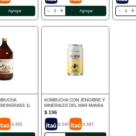
-
+
-
+
OMBUCHA
KOMBUCHA CON JENGIBRE Y
EMONGRASS 1L
MINERALES DEL MAR MANSA
$
196
253
147
167
$
$
$