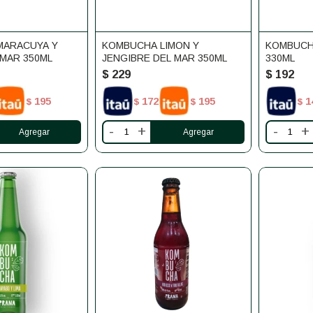
MARACUYA Y
KOMBUCHA LIMON Y
KOMBUCH
 MAR 350ML
JENGIBRE DEL MAR 350ML
330ML
$
229
$
192
195
172
195
1
$
$
$
$
-
+
-
+