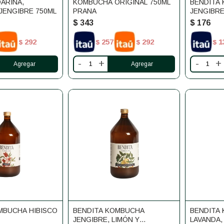
ARINA,
KOMBUCHA ORIGINAL 750ML
BENDITA
JENGIBRE 750ML
PRANA
JENGIBRE
CÚRCUMA
$
343
$
176
292
257
292
1
$
$
$
$
-
+
-
+
MBUCHA HIBISCO
BENDITA KOMBUCHA
BENDITA
JENGIBRE, LIMÓN Y
LAVANDA,