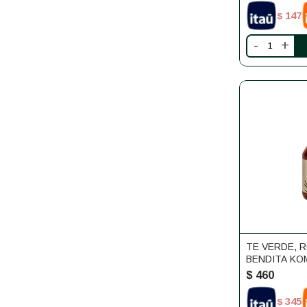
147
$
-
+
TE VERDE, R
BENDITA KO
$
460
345
$