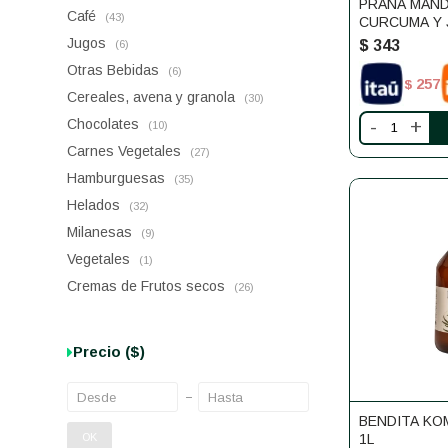
PRANA MAND
Café
(43)
CURCUMA Y 
Jugos
$
343
(6)
Otras Bebidas
(6)
257
$
Cereales, avena y granola
(30)
Chocolates
-
+
(10)
Carnes Vegetales
(27)
Hamburguesas
(35)
Helados
(32)
Milanesas
(9)
Vegetales
(1)
Cremas de Frutos secos
(26)
Precio
($)
BENDITA KO
OK
1L