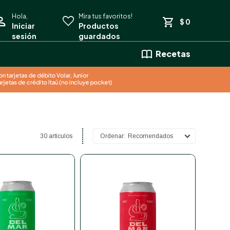
$
0
Recetas
30 artículos
Recomendados