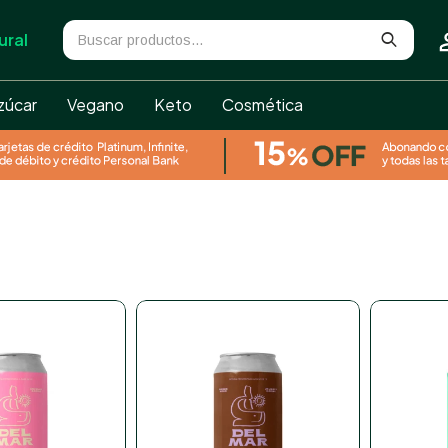
ural
zúcar
Vegano
Keto
Cosmética