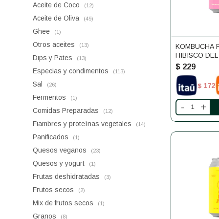
Aceite de Coco
(12)
Aceite de Oliva
(49)
Ghee
(1)
Otros aceites
(13)
KOMBUCHA 
HIBISCO DEL
Dips y Pates
(13)
$
229
Especias y condimentos
(113)
Sal
172
(26)
$
Fermentos
(1)
-
+
Comidas Preparadas
(12)
Fiambres y proteínas vegetales
(14)
Panificados
(1)
Quesos veganos
(23)
Quesos y yogurt
(1)
Frutas deshidratadas
(3)
Frutos secos
(2)
Mix de frutos secos
(1)
Granos
(8)