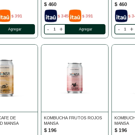
CÚRCUMA 1L
ROSAS 1 
$
460
$
460
391
345
391
3
$
$
$
$
-
+
-
+
AFE DE
KOMBUCHA FRUTOS ROJOS
KOMBUCH
AD MANSA
MANSA
MANSA
$
196
$
196