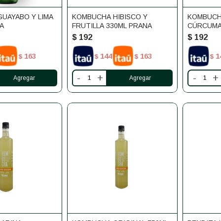
UAYABO Y LIMA
KOMBUCHA HIBISCO Y
KOMBUCH
NA
FRUTILLA 330ML PRANA
CÚRCUMA
PRANA 33
$
192
$
192
163
144
163
1
$
$
$
$
-
+
-
+