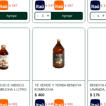
167
147
167
1
$
$
$
$
-
+
-
+
OJO E HIBISCO
TE VERDE Y YERBA BENDITA
BENDITA
MBUCHA 1 LITRO
KOMBUCHA
LAVANDA,
ROSAS 25
$
460
$
176
391
345
391
1
$
$
$
$