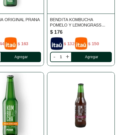
A ORIGINAL PRANA
BENDITA KOMBUCHA
POMELO Y LEMONGRASS
250ML
$
176
44
163
132
150
$
$
$
-
+