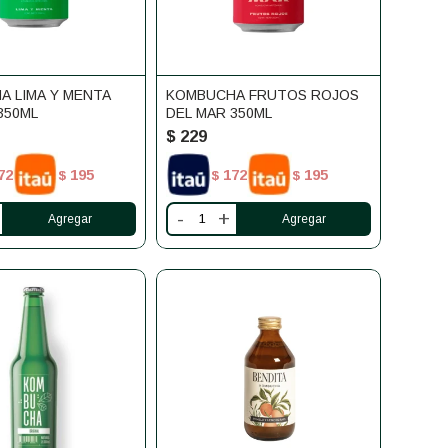
A LIMA Y MENTA
KOMBUCHA FRUTOS ROJOS
350ML
DEL MAR 350ML
$
229
72
195
172
195
$
$
$
-
+