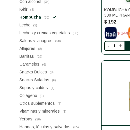
Con alcohol
(34)
Kéfir
KOMBUCHA G
(8)
330 ML PRA
Kombucha
(30)
$
192
Leche
(2)
Leches y cremas vegetales
144
$
(33)
Salsas y vinagres
(90)
-
+
Alfajores
(8)
Barritas
(22)
Caramelos
(6)
Snacks Dulces
(8)
Snacks Salados
(6)
Sopas y caldos
(1)
Colágeno
(1)
Otros suplementos
(3)
Vitaminas y minerales
(1)
Yerbas
(20)
Harinas, féculas y salvados
(65)