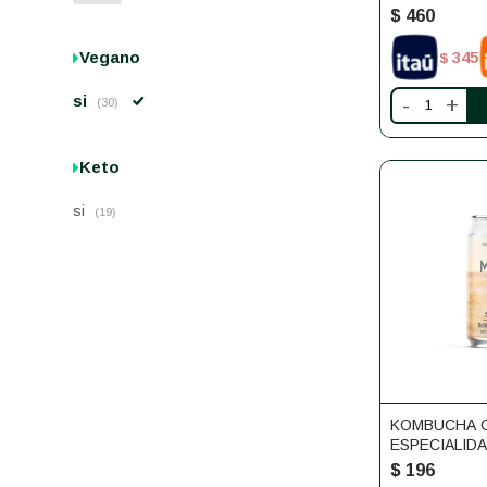
$
460
Vegano
345
$
si
-
+
(30)
Keto
si
(19)
KOMBUCHA C
ESPECIALID
$
196