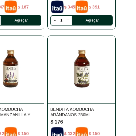
47
167
345
391
$
$
$
-
+
 KOMBUCHA
BENDITA KOMBUCHA
 MANZANILLA Y
ARÁNDANOS 250ML
0 ML
$
176
32
150
132
150
$
$
$