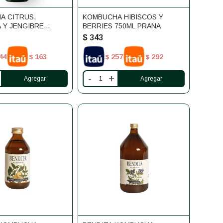
A CITRUS,
KOMBUCHA HIBISCOS Y
 Y JENGIBRE
BERRIES 750ML PRANA
0ML
$
343
44
163
257
292
$
$
$
-
+