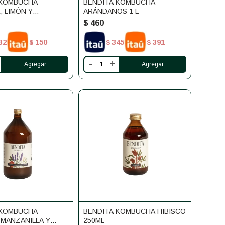
 KOMBUCHA
BENDITA KOMBUCHA
, LIMÓN Y
ARÁNDANOS 1 L
 250ML
$
460
32
150
345
391
$
$
$
-
+
 KOMBUCHA
BENDITA KOMBUCHA HIBISCO
 MANZANILLA Y
250ML