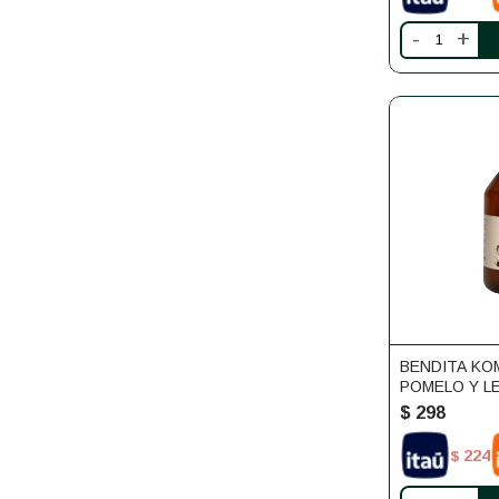
-
+
BENDITA K
POMELO Y L
$
298
224
$