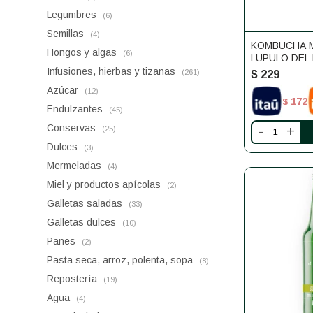
Legumbres
(6)
Semillas
(4)
KOMBUCHA 
Hongos y algas
(6)
LUPULO DEL
Infusiones, hierbas y tizanas
(261)
$
229
Azúcar
(12)
172
$
Endulzantes
(45)
Conservas
-
+
(25)
Dulces
(3)
Mermeladas
(4)
Miel y productos apícolas
(2)
Galletas saladas
(33)
Galletas dulces
(10)
Panes
(2)
Pasta seca, arroz, polenta, sopa
(8)
Repostería
(19)
Agua
(4)