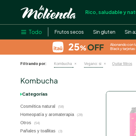
Rico, saludable y nat
store
close
local_shipping
Todo

Frutos secos
Sin gluten
Sin a
credit_card
help
Filtrando por:
Kombucha
Vegano:
si
Quitar filtros
Kombucha
Categorías
Cosmética natural
(58)
Homeopatía y aromaterapia
(28)
Otros
(54)
Pañales y toallitas
(3)