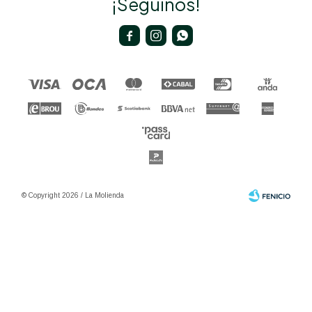
¡Seguinos!



© Copyright 2026 / La Molienda
Fenicio