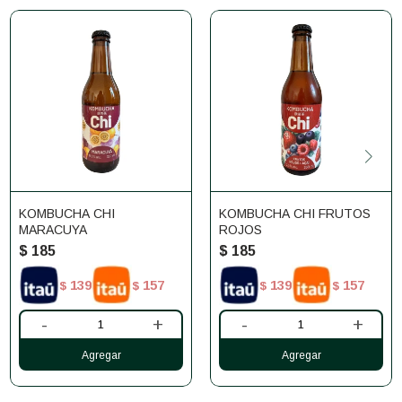
KOMBUCHA CHI
KOMBUCHA CHI FRUTOS
MARACUYA
ROJOS
$
185
$
185
139
157
139
157
$
$
$
$
-
+
-
+