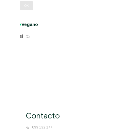
OK
Vegano
si
(1)
Contacto
099 132 177