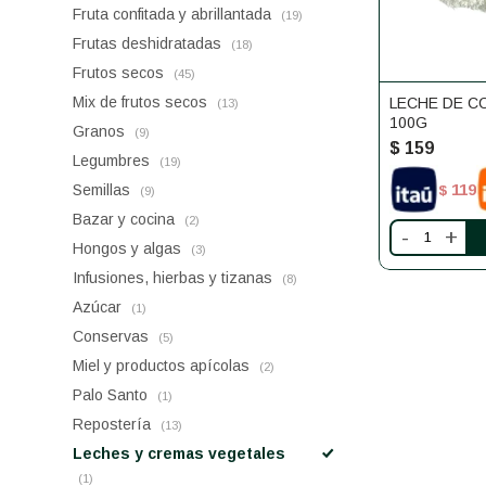
Fruta confitada y abrillantada
(19)
Frutas deshidratadas
(18)
Frutos secos
(45)
Mix de frutos secos
LECHE DE C
(13)
100G
Granos
(9)
$
159
Legumbres
(19)
119
Semillas
$
(9)
Bazar y cocina
(2)
-
+
Hongos y algas
(3)
Infusiones, hierbas y tizanas
(8)
Azúcar
(1)
Conservas
(5)
Miel y productos apícolas
(2)
Palo Santo
(1)
Repostería
(13)
Leches y cremas vegetales
(1)