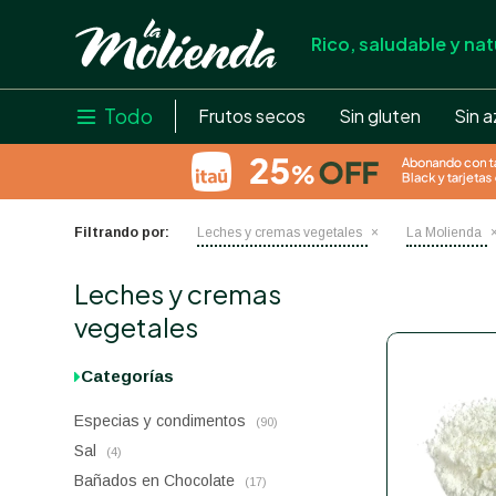
Rico, saludable y nat
store
close
local_shipping
Todo

Frutos secos
Sin gluten
Sin a
credit_card
help
Filtrando por:
Leches y cremas vegetales
La Molienda
Leches y cremas
vegetales
Categorías
Especias y condimentos
(90)
Sal
(4)
Bañados en Chocolate
(17)