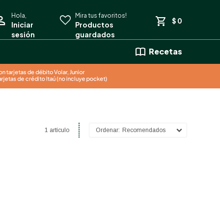
$
0
Recetas
1 artículo
Recomendados