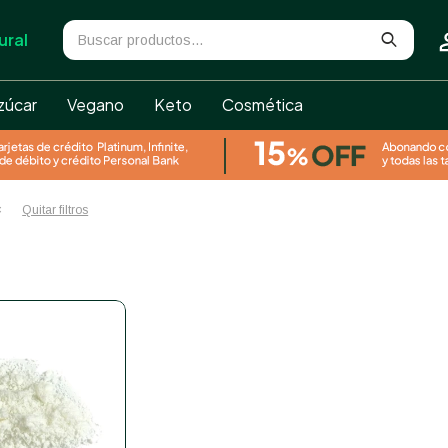
ural
zúcar
Vegano
Keto
Cosmética
Quitar filtros