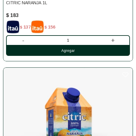
CITRIC NARANJA 1L
$
183
137
156
$
$
-
+