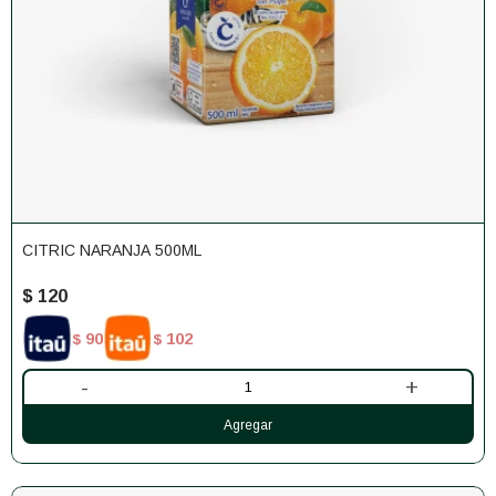
CITRIC NARANJA 500ML
$
120
90
102
$
$
-
+