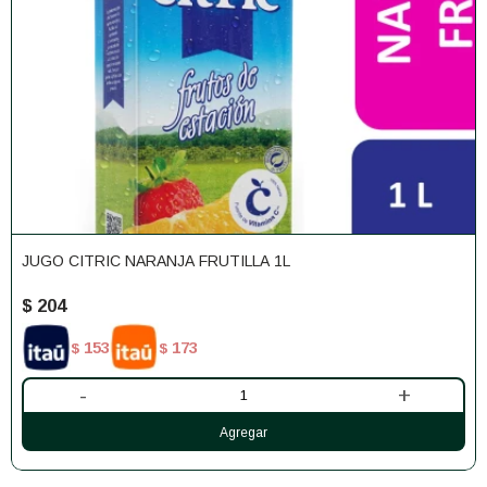
JUGO CITRIC NARANJA FRUTILLA 1L
$
204
153
173
$
$
-
+