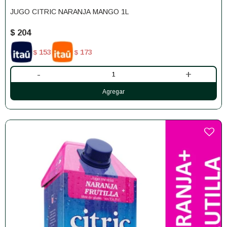
JUGO CITRIC NARANJA MANGO 1L
$
204
153
173
$
$
-
+