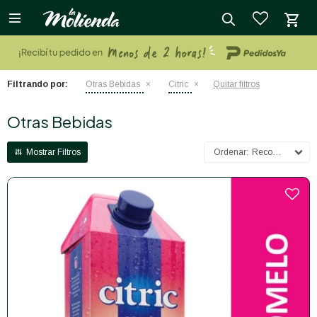

close
Filtrando por:
Otras Bebidas
Citric
Quitar filtros
Otras Bebidas
Recomendados