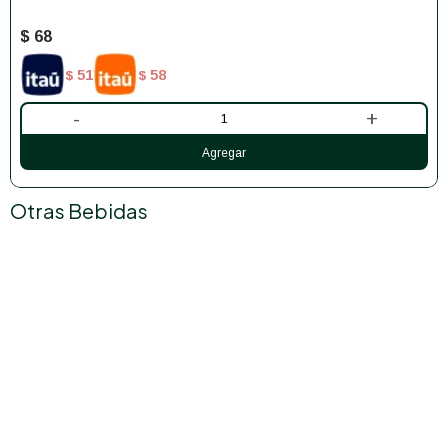
$
68
51
58
$
$
-
+
Otras Bebidas