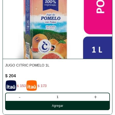
JUGO CITRIC POMELO 1L
$
204
153
173
$
$
-
+