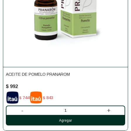
ACEITE DE POMELO PRANAROM
$
992
744
843
$
$
-
+