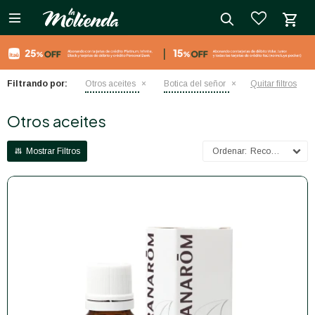

close
Filtrando por:
Otros aceites
Botica del señor
Quitar filtros
Otros aceites
Recomendados