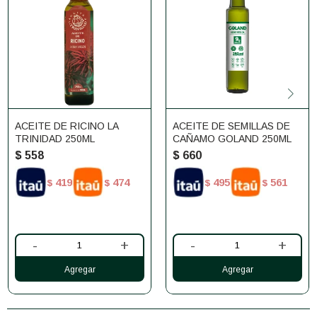
ACEITE DE RICINO LA
ACEITE DE SEMILLAS DE
TRINIDAD 250ML
CAÑAMO GOLAND 250ML
$
558
$
660
419
474
495
561
$
$
$
$
-
+
-
+