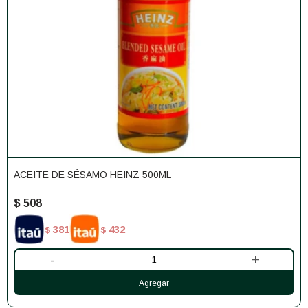
ACEITE DE SÉSAMO HEINZ 500ML
$
508
381
432
$
$
-
+