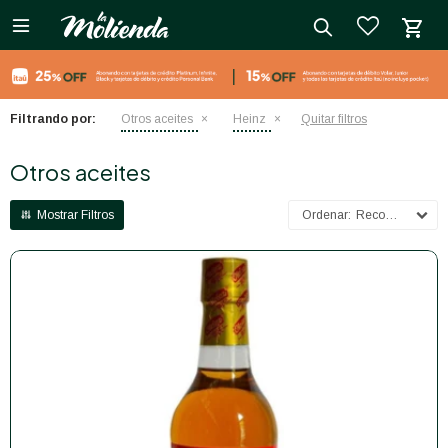

close
Filtrando por:
Otros aceites
Heinz
Quitar filtros
Otros aceites
Recomendados