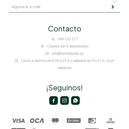
Contacto
099 132 177
Colonia 1870, Montevideo
info@lamolienda.uy
Lunes a viernes de 8:30 a 21 h y sábados de 9 a 17 h. ¡Con
cafetería!
¡Seguinos!


