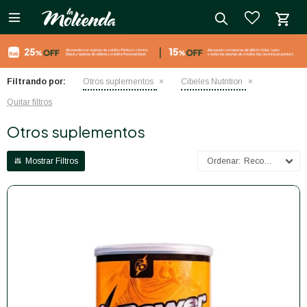

close
Filtrando por:
Otros suplementos
Cibeles Nutrition
Quitar filtros
Otros suplementos
Recomendados