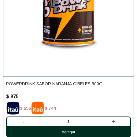
POWERDRINK SABOR NARANJA CIBELES 500G
$
875
656
744
$
$
-
+